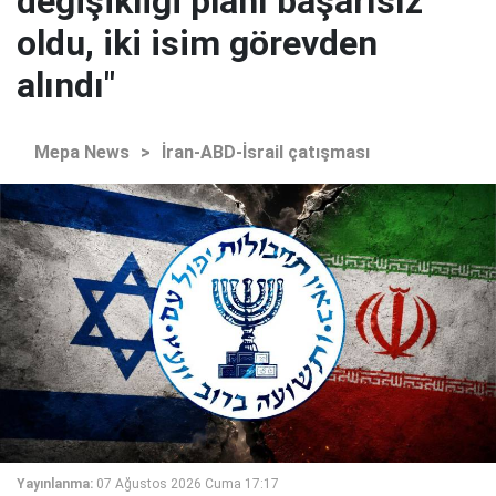
değişikliği planı başarısız
oldu, iki isim görevden
alındı"
Mepa News
>
İran-ABD-İsrail çatışması
Yayınlanma:
07 Ağustos 2026 Cuma 17:17