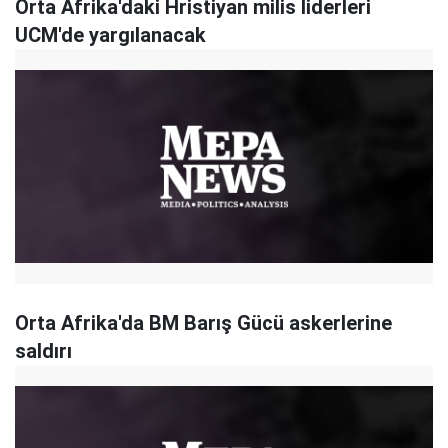
Orta Afrika'daki Hristiyan milis liderleri
UCM'de yargılanacak
Orta Afrika'da BM Barış Gücü askerlerine
saldırı