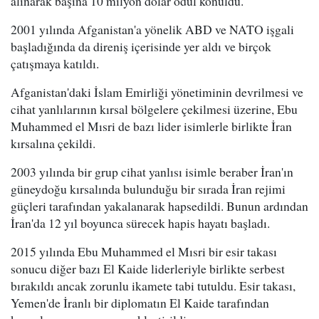
alınarak başına 10 milyon dolar ödül konuldu.
2001 yılında Afganistan'a yönelik ABD ve NATO işgali
başladığında da direniş içerisinde yer aldı ve birçok
çatışmaya katıldı.
Afganistan'daki İslam Emirliği yönetiminin devrilmesi ve
cihat yanlılarının kırsal bölgelere çekilmesi üzerine, Ebu
Muhammed el Mısri de bazı lider isimlerle birlikte İran
kırsalına çekildi.
2003 yılında bir grup cihat yanlısı isimle beraber İran'ın
güneydoğu kırsalında bulunduğu bir sırada İran rejimi
güçleri tarafından yakalanarak hapsedildi. Bunun ardından
İran'da 12 yıl boyunca sürecek hapis hayatı başladı.
2015 yılında Ebu Muhammed el Mısri bir esir takası
sonucu diğer bazı El Kaide liderleriyle birlikte serbest
bırakıldı ancak zorunlu ikamete tabi tutuldu. Esir takası,
Yemen'de İranlı bir diplomatın El Kaide tarafından