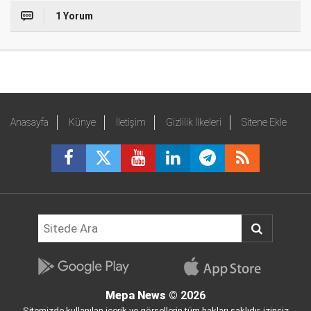
1 Yorum
Anasayfa
Künye
İletişim
Gizlilik İlkeleri
Sitene Ekle
Mepa News
© 2026
Sitemizde kullanılan içerik ve görsellerin tüm hakları saklıdır, izinsiz