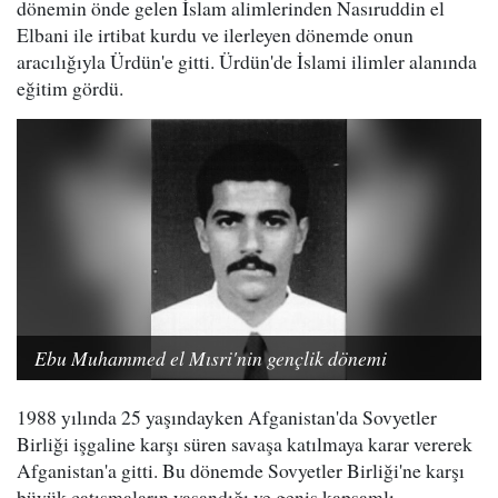
dönemin önde gelen İslam alimlerinden Nasıruddin el
Elbani ile irtibat kurdu ve ilerleyen dönemde onun
aracılığıyla Ürdün'e gitti. Ürdün'de İslami ilimler alanında
eğitim gördü.
Ebu Muhammed el Mısri'nin gençlik dönemi
1988 yılında 25 yaşındayken Afganistan'da Sovyetler
Birliği işgaline karşı süren savaşa katılmaya karar vererek
Afganistan'a gitti. Bu dönemde Sovyetler Birliği'ne karşı
büyük çatışmaların yaşandığı ve geniş kapsamlı