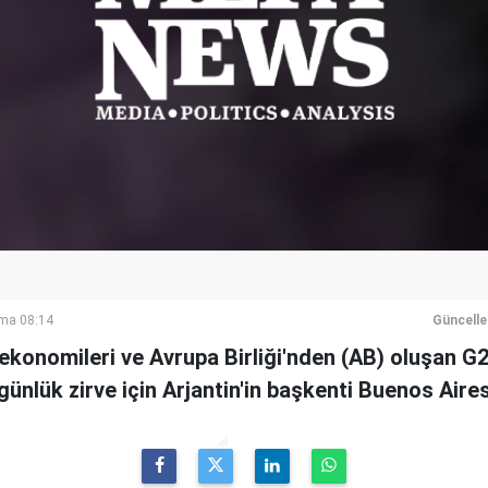
ma 08:14
Güncell
konomileri ve Avrupa Birliği'nden (AB) oluşan G20'
günlük zirve için Arjantin'in başkenti Buenos Aires