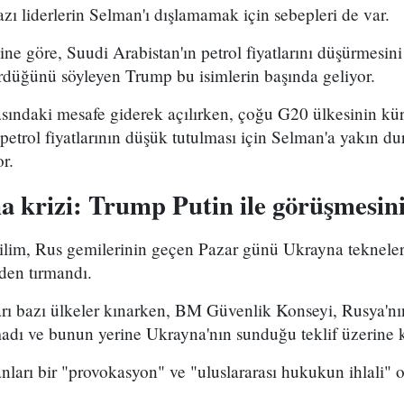
zı liderlerin Selman'ı dışlamamak için sebepleri de var.
ne göre, Suudi Arabistan'ın petrol fiyatlarını düşürmesi
ördüğünü söyleyen Trump bu isimlerin başında geliyor.
sındaki mesafe giderek açılırken, çoğu G20 ülkesinin kü
, petrol fiyatlarının düşük tutulması için Selman'a yakın du
r.
krizi: Trump Putin ile görüşmesini 
rilim, Rus gemilerinin geçen Pazar günü Ukrayna tekneleri
den tırmandı.
ları bazı ülkeler kınarken, BM Güvenlik Konseyi, Rusya
madı ve bunun yerine Ukrayna'nın sunduğu teklif üzerine 
ları bir "provokasyon" ve "uluslararası hukukun ihlali" ol