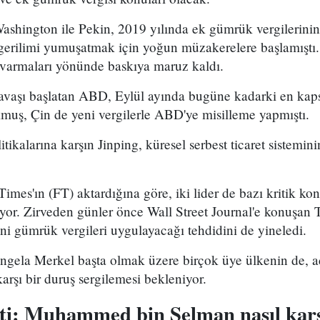
Washington ile Pekin, 2019 yılında ek gümrük vergilerini
 gerilimi yumuşatmak için yoğun müzakerelere başlamıştı. 
a varmaları yönünde baskıya maruz kaldı.
t savaşı başlatan ABD, Eylül ayında bugüne kadarki en ka
kmuş, Çin de yeni vergilerle ABD'ye misilleme yapmıştı.
ikalarına karşın Jinping, küresel serbest ticaret sistemini
imes'ın (FT) aktardığına göre, iki lider de bazı kritik k
ıyor. Zirveden günler önce Wall Street Journal'e konuşan
i gümrük vergileri uygulayacağı tehdidini de yineledi.
ela Merkel başta olmak üzere birçok üye ülkenin de, adil
arşı bir duruş sergilemesi bekleniyor.
eti: Muhammed bin Selman nasıl kar