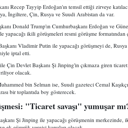
nı Recep Tayyip Erdoğan'ın temsil ettiği zirveye katılac
, İngiltere, Çin, Rusya ve Suudi Arabistan da var.
şkanı Donald Trump'ın Cumhurbaşkanı Erdoğan ve Güne
e yapacağı ikili görüşmeleri resmi görüşme formatından ç
aşkanı Vladimir Putin ile yapacağı görüşmeyi de, Rusya
yle iptal etti.
le Çin Devlet Başkanı Şi Jinping'in çıkmaza giren ticaret
iliyor olacak.
Muhammed bin Selman ise, Suudi gazeteci Cemal Kaşıkçı
arası bir toplantıda boy gösterecek.
mesi: "Ticaret savaşı" yumuşar mı
aşkanı Şi Jinping ile yapacağı görüşmenin merkezinde, ik
t ve ek gümrük vergisi konuları olacak.