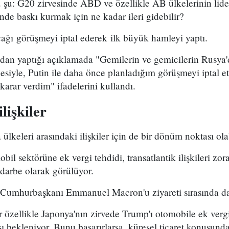
 şu: G20 zirvesinde ABD ve özellikle AB ülkelerinin lide
de baskı kurmak için ne kadar ileri gidebilir?
ağı görüşmeyi iptal ederek ilk büyük hamleyi yaptı.
dan yaptığı açıklamada "Gemilerin ve gemicilerin Rusya'
siyle, Putin ile daha önce planladığım görüşmeyi iptal e
 karar verdim" ifadelerini kullandı.
lişkiler
lkeleri arasındaki ilişkiler için de bir dönüm noktası olab
l sektörüne ek vergi tehdidi, transatlantik ilişkileri zor
 darbe olarak görülüyor.
umhurbaşkanı Emmanuel Macron'u ziyareti sırasında da 
er özellikle Japonya'nın zirvede Trump'ı otomobile ek ver
 bekleniyor. Bunu başarırlarsa, küresel ticaret konusund