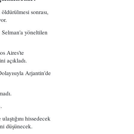
öldürülmesi sonrası,
or.
n Selman'a yöneltilen
s Aires'te
ni açıkladı.
olayısıyla Arjantin'de
madı.
.
 ulaştığını hissedecek
ini düşünecek.