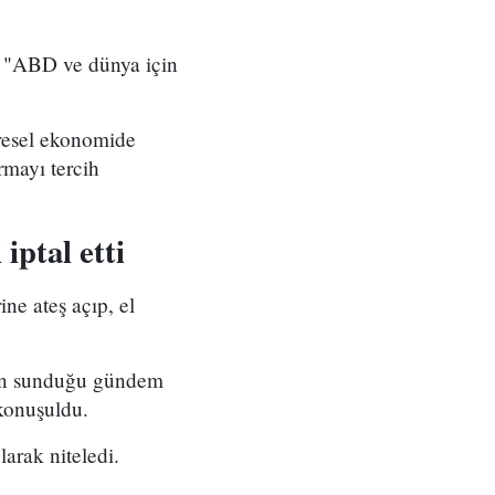
ni "ABD ve dünya için
resel ekonomide
rmayı tercih
iptal etti
ne ateş açıp, el
'nın sunduğu gündem
konuşuldu.
arak niteledi.