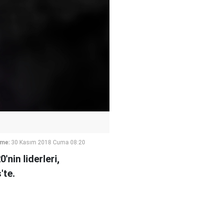
eme:
30 Kasım 2018 Cuma 08:20
nin liderleri,
'te.