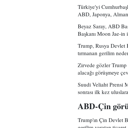
Türkiye'yi Cumhurbaşka
ABD, Japonya, Almanya
Beyaz Saray, ABD Ba
Başkanı Moon Jae-in il
Trump, Rusya Devlet B
tırmanan gerilim nedeni
Zirvede gözler Trump i
alacağı görüşmeye çevr
Suudi Veliaht Prensi 
sonrası ilk kez uluslar
ABD-Çin görüş
Trump'ın Çin Devlet B
gerilim yaratan ticare