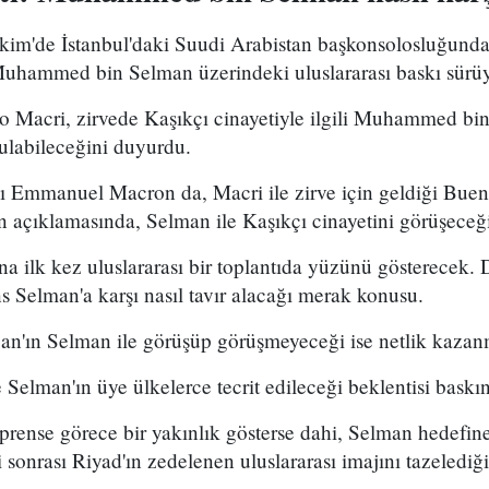
kim'de İstanbul'daki Suudi Arabistan başkonsolosluğunda 
Muhammed bin Selman üzerindeki uluslararası baskı sürüy
io Macri, zirvede Kaşıkçı cinayetiyle ilgili Muhammed bi
ulabileceğini duyurdu.
Emmanuel Macron da, Macri ile zirve için geldiği Bueno
n açıklamasında, Selman ile Kaşıkçı cinayetini görüşeceği
 ilk kez uluslararası bir toplantıda yüzünü gösterecek. D
ns Selman'a karşı nasıl tavır alacağı merak konusu.
n'ın Selman ile görüşüp görüşmeyeceği ise netlik kazan
 Selman'ın üye ülkelerce tecrit edileceği beklentisi baskın
 prense görece bir yakınlık gösterse dahi, Selman hedefine
 sonrası Riyad'ın zedelenen uluslararası imajını tazelediğ