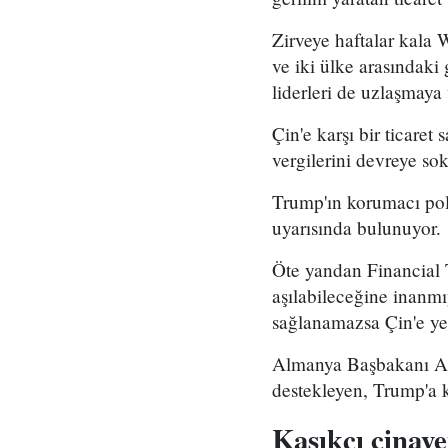
Zirveye haftalar kala 
ve iki ülke arasındaki
liderleri de uzlaşmay
Çin'e karşı bir ticare
vergilerini devreye so
Trump'ın korumacı polit
uyarısında bulunuyor.
Öte yandan Financial T
aşılabileceğine inanm
sağlanamazsa Çin'e yen
Almanya Başbakanı Ang
destekleyen, Trump'a k
Kaşıkçı cinay