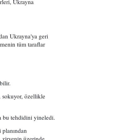
rleri, Ukrayna
dan Ukrayna'ya geri
tmenin tüm taraflar
ilir.
a sokuyor, özellikle
bu tehdidini yineledi.
gi planından
a zirvenin üzerinde