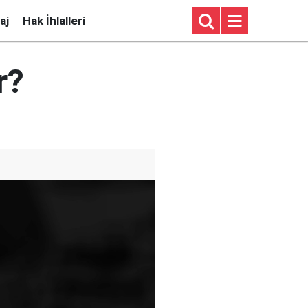
aj
Hak İhlalleri
r?