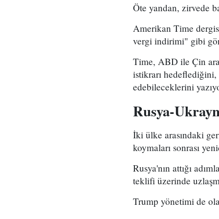
Öte yandan, zirvede ba
Amerikan Time dergisi
vergi indirimi" gibi g
Time, ABD ile Çin ara
istikrarı hedeflediğini
edebileceklerini yazıyo
Rusya-Ukrayna 
İki ülke arasındaki ge
koymaları sonrası yeni
Rusya'nın attığı adım
teklifi üzerinde uzlaş
Trump yönetimi de olan