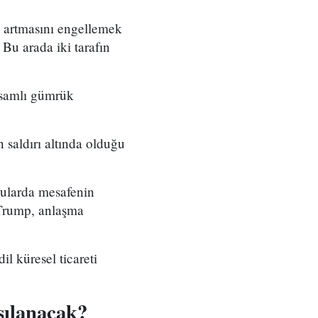
n artmasını engellemek
Bu arada iki tarafın
psamlı gümrük
n saldırı altında olduğu
onularda mesafenin
 Trump, anlaşma
 küresel ticareti
şılanacak?