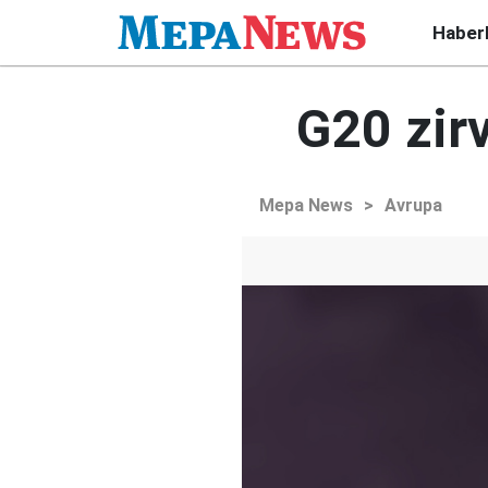
Haber
G20 zir
Mepa News
>
Avrupa