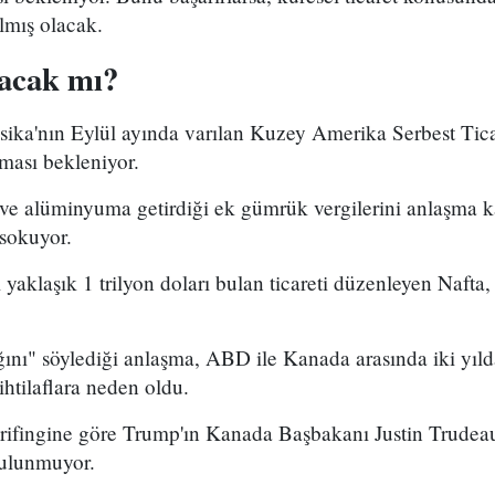
lmış olacak.
acak mı?
ka'nın Eylül ayında varılan Kuzey Amerika Serbest Tica
ması bekleniyor.
ve alüminyuma getirdiği ek gümrük vergilerini anlaşma 
 sokuyor.
 yaklaşık 1 trilyon doları bulan ticareti düzenleyen Nafta
ğını" söylediği anlaşma, ABD ile Kanada arasında iki yıl
ihtilaflara neden oldu.
rifingine göre Trump'ın Kanada Başbakanı Justin Trudeau 
bulunmuyor.