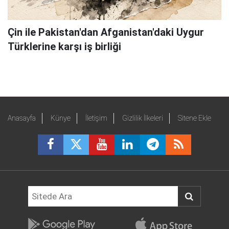
Çin ile Pakistan'dan Afganistan'daki Uygur
Türklerine karşı iş birliği
Anasayfa
Künye
İletişim
Gizlilik İlkeleri
Sitene Ekle