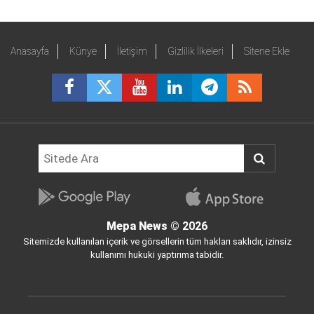
Anasayfa
Künye
İletişim
Gizlilik İlkeleri
Sitene Ekle
Mepa News
© 2026
Sitemizde kullanılan içerik ve görsellerin tüm hakları saklıdır, izinsiz
kullanımı hukuki yaptırıma tabidir.