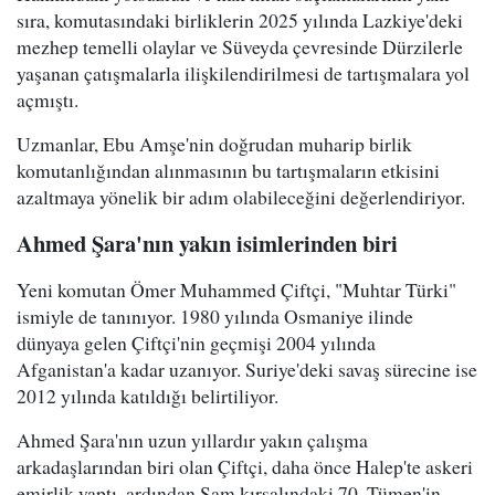
sıra, komutasındaki birliklerin 2025 yılında Lazkiye'deki
mezhep temelli olaylar ve Süveyda çevresinde Dürzilerle
yaşanan çatışmalarla ilişkilendirilmesi de tartışmalara yol
açmıştı.
Uzmanlar, Ebu Amşe'nin doğrudan muharip birlik
komutanlığından alınmasının bu tartışmaların etkisini
azaltmaya yönelik bir adım olabileceğini değerlendiriyor.
Ahmed Şara'nın yakın isimlerinden biri
Yeni komutan Ömer Muhammed Çiftçi, "Muhtar Türki"
ismiyle de tanınıyor. 1980 yılında Osmaniye ilinde
dünyaya gelen Çiftçi'nin geçmişi 2004 yılında
Afganistan'a kadar uzanıyor. Suriye'deki savaş sürecine ise
2012 yılında katıldığı belirtiliyor.
Ahmed Şara'nın uzun yıllardır yakın çalışma
arkadaşlarından biri olan Çiftçi, daha önce Halep'te askeri
emirlik yaptı, ardından Şam kırsalındaki 70. Tümen'in