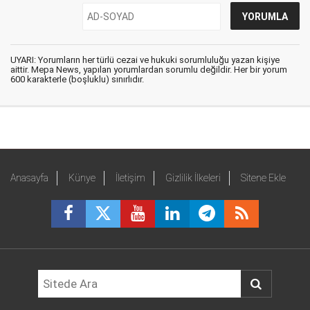
UYARI: Yorumların her türlü cezai ve hukuki sorumluluğu yazan kişiye
aittir. Mepa News, yapılan yorumlardan sorumlu değildir. Her bir yorum
600 karakterle (boşluklu) sınırlıdır.
Anasayfa
Künye
İletişim
Gizlilik İlkeleri
Sitene Ekle