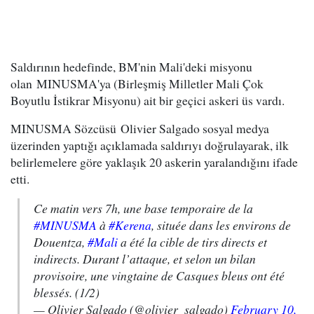
Saldırının hedefinde, BM'nin Mali'deki misyonu
olan MINUSMA'ya (Birleşmiş Milletler Mali Çok
Boyutlu İstikrar Misyonu) ait bir geçici askeri üs vardı.
MINUSMA Sözcüsü Olivier Salgado sosyal medya
üzerinden yaptığı açıklamada saldırıyı doğrulayarak, ilk
belirlemelere göre yaklaşık 20 askerin yaralandığını ifade
etti.
Ce matin vers 7h, une base temporaire de la
#MINUSMA
à
#Kerena
, située dans les environs de
Douentza,
#Mali
a été la cible de tirs directs et
indirects. Durant l’attaque, et selon un bilan
provisoire, une vingtaine de Casques bleus ont été
blessés. (1/2)
— Olivier Salgado (@olivier_salgado)
February 10,