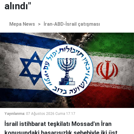
alındı"
Mepa News
>
İran-ABD-İsrail çatışması
Yayınlanma:
07 Ağustos 2026 Cuma 17:17
İsrail istihbarat teşkilatı Mossad'ın İran
konusundaki başarısızlık sebebiyle iki üst