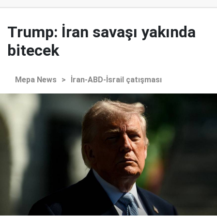
Trump: İran savaşı yakında
bitecek
Mepa News
>
İran-ABD-İsrail çatışması