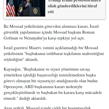
silah gönderdiklerini itiraf
etti
İki Mossad yetkilisinin görevden alınması kararı, İsrail
güvenlik yapılanması içinde Mossad başkanı Roman
Gofman ve Netanyahu'ya karşı tepkiye yol açtı.
İsrail gazetesi Maariv, ismini açıklamadığı bir Mossad
yetkilisinin "başbakanın istihbarat teşkilatını mahvettiğini
söylediğini" aktardı.
Kaynağın, "Başbakanın ve siyasi yönetimin savaşı
yönetirken işlediği başarısızlığı temizlemekten başka
görevi olmayan bir siyasetçiyi atadığınızda olan budur.
Operasyon, ABD başkanının kararı nedeniyle
gerçekleştirilmedi ve başbakan bu karara karşı mücadele
etmedi." dediği aktarıldı.
Aynı yetkili, Mossad içinde ciddi bir hoşnutsuzluk