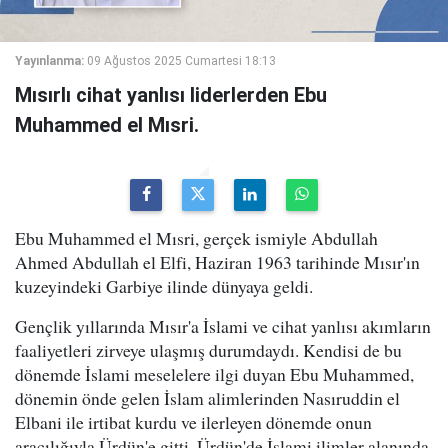
Yayınlanma:
09 Ağustos 2025 Cumartesi 18:13
Mısırlı cihat yanlısı liderlerden Ebu
Muhammed el Mısri.
Ebu Muhammed el Mısri, gerçek ismiyle Abdullah
Ahmed Abdullah el Elfi, Haziran 1963 tarihinde Mısır'ın
kuzeyindeki Garbiye ilinde dünyaya geldi.
Gençlik yıllarında Mısır'a İslami ve cihat yanlısı akımların
faaliyetleri zirveye ulaşmış durumdaydı. Kendisi de bu
dönemde İslami meselelere ilgi duyan Ebu Muhammed,
dönemin önde gelen İslam alimlerinden Nasıruddin el
Elbani ile irtibat kurdu ve ilerleyen dönemde onun
aracılığıyla Ürdün'e gitti. Ürdün'de İslami ilimler alanında