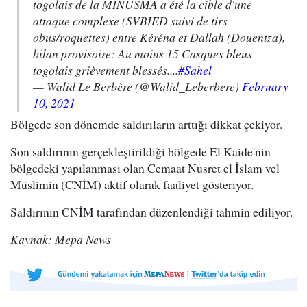
togolais de la MINUSMA a été la cible d'une
attaque complexe (SVBIED suivi de tirs
obus/roquettes) entre Kéréna et Dallah (Douentza),
bilan provisoire: Au moins 15 Casques bleus
togolais grièvement blessés....
#Sahel
— Walid Le Berbère (@Walid_Leberbere)
February
10, 2021
Bölgede son dönemde saldırıların arttığı dikkat çekiyor.
Son saldırının gerçekleştirildiği bölgede El Kaide'nin
bölgedeki yapılanması olan Cemaat Nusret el İslam vel
Müslimin (CNİM) aktif olarak faaliyet gösteriyor.
Saldırının CNİM tarafından düzenlendiği tahmin ediliyor.
Kaynak: Mepa News