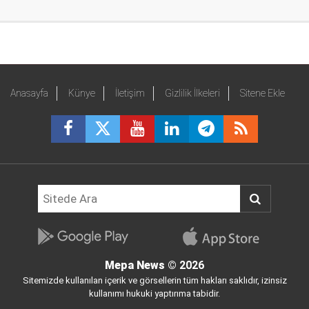
Anasayfa
Künye
İletişim
Gizlilik İlkeleri
Sitene Ekle
Mepa News
© 2026
Sitemizde kullanılan içerik ve görsellerin tüm hakları saklıdır, izinsiz
kullanımı hukuki yaptırıma tabidir.