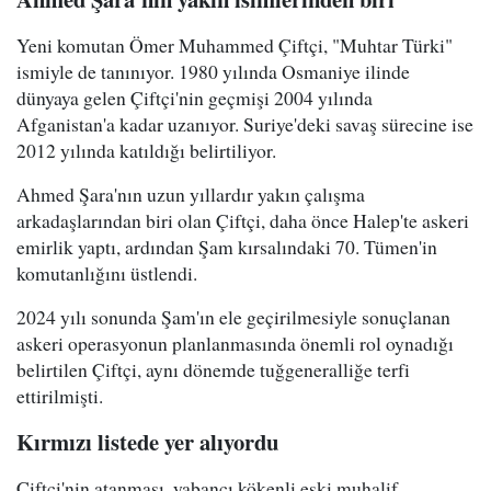
Yeni komutan Ömer Muhammed Çiftçi, "Muhtar Türki"
ismiyle de tanınıyor. 1980 yılında Osmaniye ilinde
dünyaya gelen Çiftçi'nin geçmişi 2004 yılında
Afganistan'a kadar uzanıyor. Suriye'deki savaş sürecine ise
2012 yılında katıldığı belirtiliyor.
Ahmed Şara'nın uzun yıllardır yakın çalışma
arkadaşlarından biri olan Çiftçi, daha önce Halep'te askeri
emirlik yaptı, ardından Şam kırsalındaki 70. Tümen'in
komutanlığını üstlendi.
2024 yılı sonunda Şam'ın ele geçirilmesiyle sonuçlanan
askeri operasyonun planlanmasında önemli rol oynadığı
belirtilen Çiftçi, aynı dönemde tuğgeneralliğe terfi
ettirilmişti.
Kırmızı listede yer alıyordu
Çiftçi'nin atanması, yabancı kökenli eski muhalif