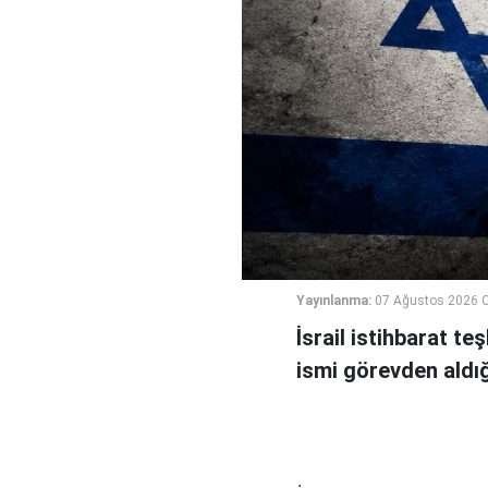
Yayınlanma:
07 Ağustos 2026 
İsrail istihbarat te
ismi görevden aldığı 