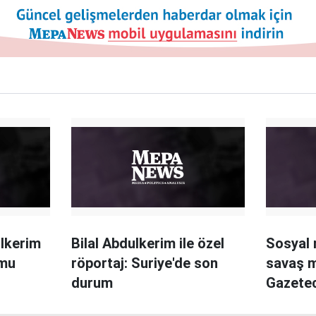
ulkerim
Bilal Abdulkerim ile özel
Sosyal 
umu
röportaj: Suriye'de son
savaş 
durum
Gazetec