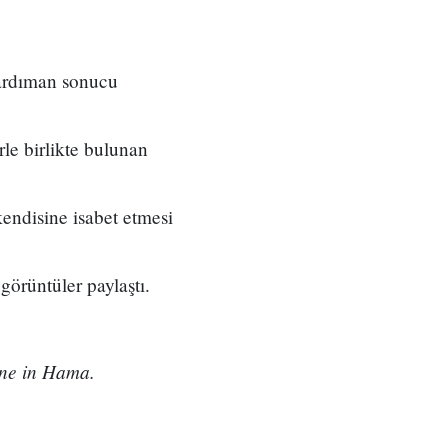
bardıman sonucu
rle birlikte bulunan
endisine isabet etmesi
görüntüler paylaştı.
ine in Hama.