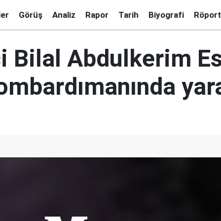
ler
Görüş
Analiz
Rapor
Tarih
Biyografi
Röport
i Bilal Abdulkerim E
bombardımanında yar