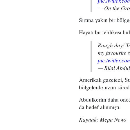
pic.twitter.
— On the Gr
Sırtına yakın bir bölg
Hayati bir tehlikesi b
Rough day! Ta
my favourite s
pic.twitter.c
— Bilal Abdu
Amerikalı gazeteci, Su
bölgelerde uzun süredir
Abdulkerim daha önce 
da hedef alınmıştı.
Kaynak: Mepa News