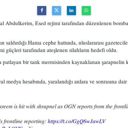
lal Abdulkerim, Esed rejimi tarafından düzenlenen bom
ın saldırdığı Hama cephe hattında, uluslararası gazetecile
i güçleri tarafından ateşlenen silahların hedefi oldu.
 patlayan bir tank mermisinden kaynaklanan şarapnelin k
al medya hesabında, yaralandığı anlara ve sonrasına dair 
areem is hit with shrapnel as OGN reports from the frontl
 frontline reporting:
https://t.co/GgQ6wJawLV