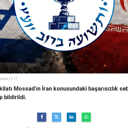
Cuma 17:17
şkilatı Mossad'ın İran konusundaki başarısızlık se
bildirildi.