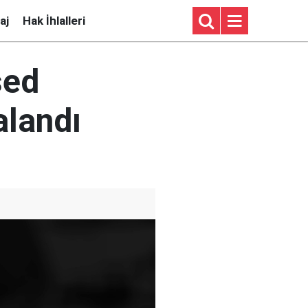
aj
Hak İhlalleri
sed
alandı