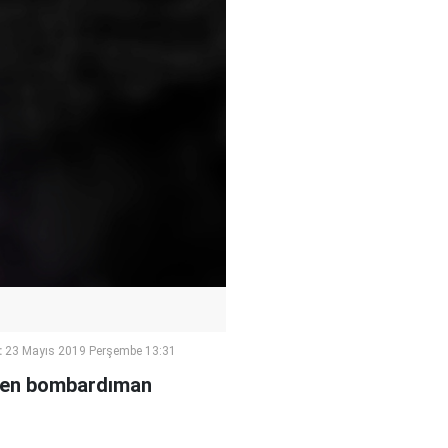
:
23 Mayıs 2019 Perşembe 13:31
lenen bombardıman