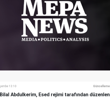
şembe 13:10
Güncelleme
 Bilal Abdulkerim, Esed rejimi tarafından düzen