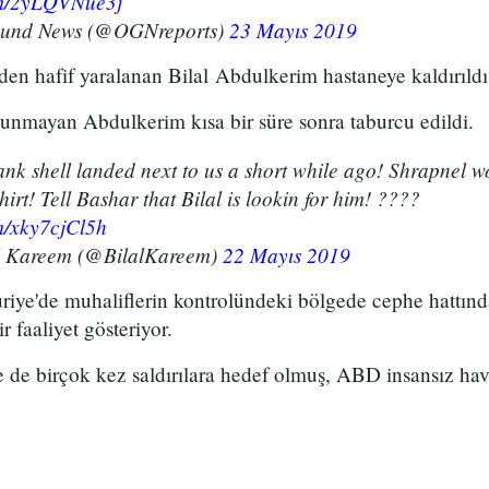
com/2yLQVNue3j
ound News (@OGNreports)
23 Mayıs 2019
eden hafif yaralanan Bilal Abdulkerim hastaneye kaldırıldı
ulunmayan Abdulkerim kısa bir süre sonra taburcu edildi.
nk shell landed next to us a short while ago! Shrapnel 
hirt! Tell Bashar that Bilal is lookin for him! ????
om/xky7cjCl5h
l Kareem (@BilalKareem)
22 Mayıs 2019
riye'de muhaliflerin kontrolündeki bölgede cephe hattınd
 faaliyet gösteriyor.
de birçok kez saldırılara hedef olmuş, ABD insansız hava