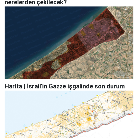
nerelerden çekilecek?
Harita | İsrail'in Gazze işgalinde son durum