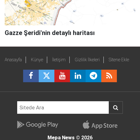
Gazze Şeridi'nin detaylı haritası
Anasayfa
Künye
İletişim
Gizlilik İlkeleri
Sitene Ekle
Mepa News
© 2026