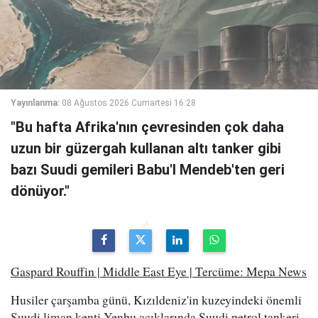
Yayınlanma:
08 Ağustos 2026 Cumartesi 16:28
"Bu hafta Afrika'nın çevresinden çok daha
uzun bir güzergah kullanan altı tanker gibi
bazı Suudi gemileri Babu'l Mendeb'ten geri
dönüyor."
Gaspard Rouffin | Middle East Eye | Tercüme: Mepa News
Husiler çarşamba günü, Kızıldeniz'in kuzeyindeki önemli
Suudi liman kenti Yenbu açıklarında Suudi petrol tankeri