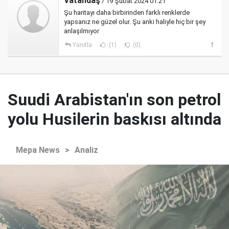
Vatandaş
/ 19 Şubat 2024 01:21
Şu haritayı daha birbirinden farklı renklerde
yapsanız ne güzel olur. Şu anki haliyle hiç bir şey
anlaşılmıyor
Yanıtla
(1)
(0)
Suudi Arabistan'ın son petrol
yolu Husilerin baskısı altında
Mepa News
>
Analiz