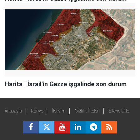
Harita | İsrail'in Gazze işgalinde son durum
Anasayfa
Künye
İletişim
Gizlilik İlkeleri
Sitene Ekle