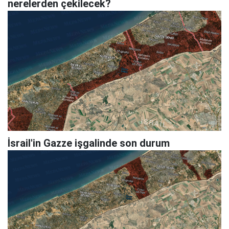
nerelerden çekilecek?
İsrail'in Gazze işgalinde son durum