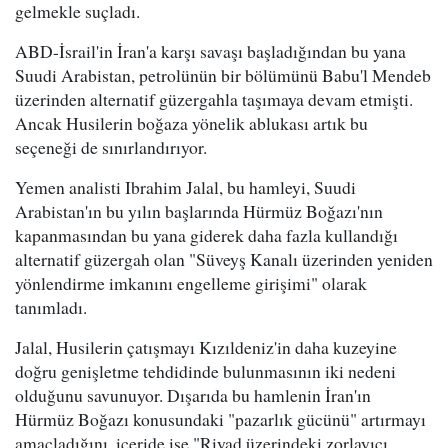
gelmekle suçladı.
ABD-İsrail'in İran'a karşı savaşı başladığından bu yana
Suudi Arabistan, petrolünün bir bölümünü Babu'l Mendeb
üzerinden alternatif güzergahla taşımaya devam etmişti.
Ancak Husilerin boğaza yönelik ablukası artık bu
seçeneği de sınırlandırıyor.
Yemen analisti Ibrahim Jalal, bu hamleyi, Suudi
Arabistan'ın bu yılın başlarında Hürmüz Boğazı'nın
kapanmasından bu yana giderek daha fazla kullandığı
alternatif güzergah olan "Süveyş Kanalı üzerinden yeniden
yönlendirme imkanını engelleme girişimi" olarak
tanımladı.
Jalal, Husilerin çatışmayı Kızıldeniz'in daha kuzeyine
doğru genişletme tehdidinde bulunmasının iki nedeni
olduğunu savunuyor. Dışarıda bu hamlenin İran'ın
Hürmüz Boğazı konusundaki "pazarlık gücünü" artırmayı
amaçladığını, içeride ise "Riyad üzerindeki zorlayıcı