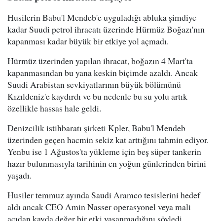
Husilerin Babu'l Mendeb'e uyguladığı abluka şimdiye
kadar Suudi petrol ihracatı üzerinde Hürmüz Boğazı'nın
kapanması kadar büyük bir etkiye yol açmadı.
Hürmüz üzerinden yapılan ihracat, boğazın 4 Mart'ta
kapanmasından bu yana keskin biçimde azaldı. Ancak
Suudi Arabistan sevkiyatlarının büyük bölümünü
Kızıldeniz'e kaydırdı ve bu nedenle bu su yolu artık
özellikle hassas hale geldi.
Denizcilik istihbaratı şirketi Kpler, Babu'l Mendeb
üzerinden geçen hacmin sekiz kat arttığını tahmin ediyor.
Yenbu ise 1 Ağustos'ta yükleme için beş süper tankerin
hazır bulunmasıyla tarihinin en yoğun günlerinden birini
yaşadı.
Husiler temmuz ayında Saudi Aramco tesislerini hedef
aldı ancak CEO Amin Nasser operasyonel veya mali
açıdan kayda değer bir etki yaşanmadığını söyledi.