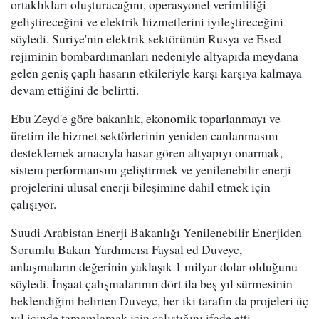
ortaklıkları oluşturacağını, operasyonel verimliliği
geliştireceğini ve elektrik hizmetlerini iyileştireceğini
söyledi. Suriye'nin elektrik sektörünün Rusya ve Esed
rejiminin bombardımanları nedeniyle altyapıda meydana
gelen geniş çaplı hasarın etkileriyle karşı karşıya kalmaya
devam ettiğini de belirtti.
Ebu Zeyd'e göre bakanlık, ekonomik toparlanmayı ve
üretim ile hizmet sektörlerinin yeniden canlanmasını
desteklemek amacıyla hasar gören altyapıyı onarmak,
sistem performansını geliştirmek ve yenilenebilir enerji
projelerini ulusal enerji bileşimine dahil etmek için
çalışıyor.
Suudi Arabistan Enerji Bakanlığı Yenilenebilir Enerjiden
Sorumlu Bakan Yardımcısı Faysal ed Duveyc,
anlaşmaların değerinin yaklaşık 1 milyar dolar olduğunu
söyledi. İnşaat çalışmalarının dört ila beş yıl sürmesinin
beklendiğini belirten Duveyc, her iki tarafın da projeleri üç
yıl içinde tamamlamak için çalıştığını ifade etti.