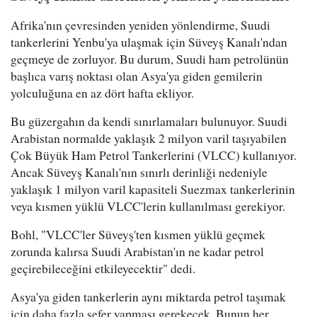
Afrika'nın çevresinden yeniden yönlendirme, Suudi
tankerlerini Yenbu'ya ulaşmak için Süveyş Kanalı'ndan
geçmeye de zorluyor. Bu durum, Suudi ham petrolünün
başlıca varış noktası olan Asya'ya giden gemilerin
yolculuğuna en az dört hafta ekliyor.
Bu güzergahın da kendi sınırlamaları bulunuyor. Suudi
Arabistan normalde yaklaşık 2 milyon varil taşıyabilen
Çok Büyük Ham Petrol Tankerlerini (VLCC) kullanıyor.
Ancak Süveyş Kanalı'nın sınırlı derinliği nedeniyle
yaklaşık 1 milyon varil kapasiteli Suezmax tankerlerinin
veya kısmen yüklü VLCC'lerin kullanılması gerekiyor.
Bohl, "VLCC'ler Süveyş'ten kısmen yüklü geçmek
zorunda kalırsa Suudi Arabistan'ın ne kadar petrol
geçirebileceğini etkileyecektir" dedi.
Asya'ya giden tankerlerin aynı miktarda petrol taşımak
için daha fazla sefer yapması gerekecek. Bunun her