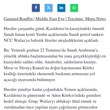
Gaspard Rouffin | Middle East Eye | Tercüme: Mepa News
Husiler çarşamba günü, Kızıldeniz'in kuzeyindeki önemli
Suudi liman kenti Yenbu açıklarında Suudi petrol tankeri
NCC Wafaa'ya balistik füzeler ateşlediklerini açıkladı.
Bu, Yemenli grubun 22 Temmuz'da Suudi Arabistan'a
yönelik abluka başlatmasından bu yana gerçekleştirdiği en
kuzeydeki saldırı oldu. Analistler, saldırıların kuzeye,
Mısır ve Süveyş Kanalı'na doğru kaymasının Körfez
krallığı üzerindeki ekonomik baskının artmasına yol
açacağı uyarısında bulunuyor.
Husiler şimdiye kadar çoğunlukla Yemen açıklarında,
Kızıldeniz'in güneyinde ve Aden Körfezi'ndeki gemileri
hedef almıştı. Grup, Wafaa'yı ablukayı ihlal etmek ve
vurulmadan önce yapılan uyarı çağrılarını görmezden