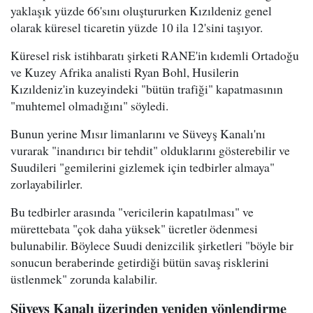
yaklaşık yüzde 66'sını oluştururken Kızıldeniz genel
olarak küresel ticaretin yüzde 10 ila 12'sini taşıyor.
Küresel risk istihbaratı şirketi RANE'in kıdemli Ortadoğu
ve Kuzey Afrika analisti Ryan Bohl, Husilerin
Kızıldeniz'in kuzeyindeki "bütün trafiği" kapatmasının
"muhtemel olmadığını" söyledi.
Bunun yerine Mısır limanlarını ve Süveyş Kanalı'nı
vurarak "inandırıcı bir tehdit" olduklarını gösterebilir ve
Suudileri "gemilerini gizlemek için tedbirler almaya"
zorlayabilirler.
Bu tedbirler arasında "vericilerin kapatılması" ve
mürettebata "çok daha yüksek" ücretler ödenmesi
bulunabilir. Böylece Suudi denizcilik şirketleri "böyle bir
sonucun beraberinde getirdiği bütün savaş risklerini
üstlenmek" zorunda kalabilir.
Süveyş Kanalı üzerinden yeniden yönlendirme