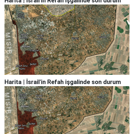
Harita | İsrail'in Refah işgalinde son durum
Harita | İsrail'in Refah işgalinde son durum