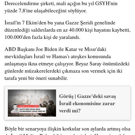
Derecelendirme şirketi, mali açığın bu yıl GSYH'nin
yüzde 7,8'ine ulaşabileceğini söylüyor.
İsrail'in 7 Ekim'den bu yana Gazze Şeridi genelinde
düzenlediği saldırılarda en az 40.000 kişi hayatını kaybetti,
100.000'den fazla kişi de yaralandı.
ABD Başkanı Joe Biden ile Katar ve Mısır'daki
mevkidaşları İsrail ve Hamas'ı ateşkes konusunda
anlaşmaya ikna etmeye çalışıyor. Beyaz Saray önümüzdeki
günlerde müzakerelerdeki çıkmaza son vermek için iki
tarafa yeni bir öneri sunabilir.
Görüş | Gazze'deki savaş
İsrail ekonomisine zarar
verdi mi?
Böyle bir senaryoya ilişkin korkular son aylarda artmış olsa