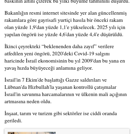
baskının altını çizerek bu yılki büyüme tahminini düşürdü.
Bakanlığın resmi internet sitesinde yer alan güncellenmiş
rakamlara göre gayrisafi yurtiçi hasıla bir önceki rakam
olan yüzde 1,9'dan yüzde 1,1'e yükselecek. 2025 yılı için
yapılan öngörü ise yüzde 4,6'dan yüzde 4,4'e düşürüldü.
İkinci çeyrekteki “beklenenden daha zayıf” verilere
atfedilen yeni öngörü, 2020'deki Covid-19 salgını
haricinde İsrail ekonomisinin bu yıl 2009'dan bu yana en
yavaş hızda büyüyeceği anlamına geliyor.
İsrail'in 7 Ekim'de başlattığı Gazze saldırıları ve
Lübnan'da Hizbullah'la yaşanan kontrollü çatışmalar
İsrail'in savunma harcamalarının ve ülkenin mali açığının
artmasına neden oldu.
İnşaat, tarım ve turizm gibi sektörler ise ciddi oranda
geriledi.