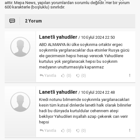
aittir. Mepa News, yapılan yorumlardan sorumlu değildir. Her bir yorum
600 karakterle (boşluklu) sınırlıdır.
2 Yorum
Lanetli yahudiler
/ 10 Eylül 2024 22:50
ABD ALMANYA iki ülke soykırıma ortaktır ergec
soykırımla yargilanacaklar dua etsinler Rusya gücü
ele gecirmesin hepsi hesap verecek Yahudilere
kurtulus yok yargilanacak hepsi bu soykırım
medyanın unutturmasiyla kapanmaz
Yanıtla
(0)
(0)
Lanetli yahudiler
/ 10 Eylül 2024 22:48
Kredi notunu bilmemde soykırımla yargilanacaklari
kesin tüm kutsal dinlerde lanetli halk olarak bilinirler
hadi bu dünyada kurtuldular cehennem ateşi
bekliyor Yahudileri inşallah azap çekerek can verir
hepsi
Yanıtla
(0)
(0)