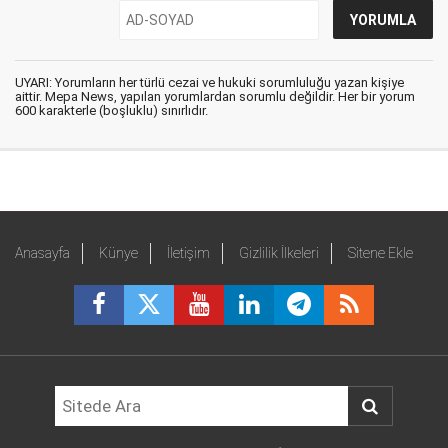
UYARI: Yorumların her türlü cezai ve hukuki sorumluluğu yazan kişiye
aittir. Mepa News, yapılan yorumlardan sorumlu değildir. Her bir yorum
600 karakterle (boşluklu) sınırlıdır.
Anasayfa
Künye
İletişim
Gizlilik İlkeleri
Sitene Ekle