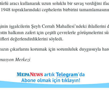
r türlü aracı kullanarak uzun soluklu bir savaş verdiğini if
 1948 topraklarındaki cephelerin birbirini tamamlamasının
nişinin işgalcilerin Şeyh Cerrah Mahallesi’ndeki ihlallerin
stin halkının zaferi için çeşitli çevrelerle görüşmelerini s
ifleri değerlendirdiklerini söyledi.
mızın çıkarlarını korumak için sorumluluk duygusuyla har
rmasyon Merkezi