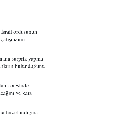
 İsrail ordusunun
e çatışmanın
üşmana sürpriz yapma
lahların bulunduğunu
daha ötesinde
acağını ve kara
na hazırlandığına