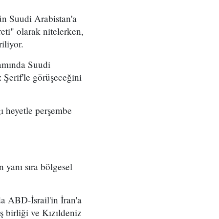
n Suudi Arabistan'a
eti" olarak nitelerken,
iliyor.
samında Suudi
Şerif'le görüşeceğini
ğı heyetle perşembe
n yanı sıra bölgesel
 ABD-İsrail'in İran'a
 birliği ve Kızıldeniz