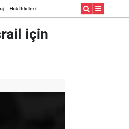
aj
Hak İhlalleri
ail için