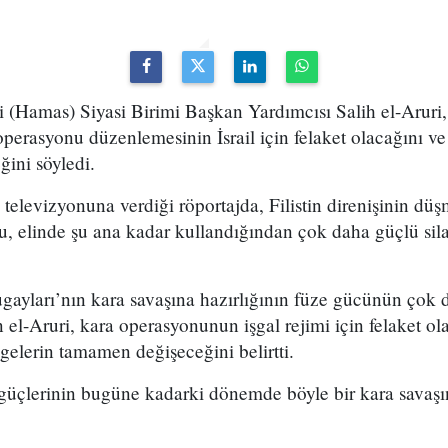
i (Hamas) Siyasi Birimi Başkan Yardımcısı Salih el-Aruri,
perasyonu düzenlemesinin İsrail için felaket olacağını v
ğini söyledi.
a televizyonuna verdiği röportajda, Filistin direnişinin d
, elinde şu ana kadar kullandığından çok daha güçlü si
gayları’nın kara savaşına hazırlığının füze gücünün çok 
el-Aruri, kara operasyonunun işgal rejimi için felaket ol
elerin tamamen değişeceğini belirtti.
ş güçlerinin bugüne kadarki dönemde böyle bir kara savaşı