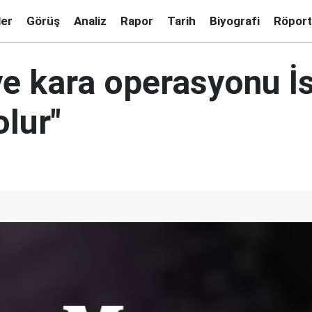
ler
Görüş
Analiz
Rapor
Tarih
Biyografi
Röport
e kara operasyonu İsr
olur"