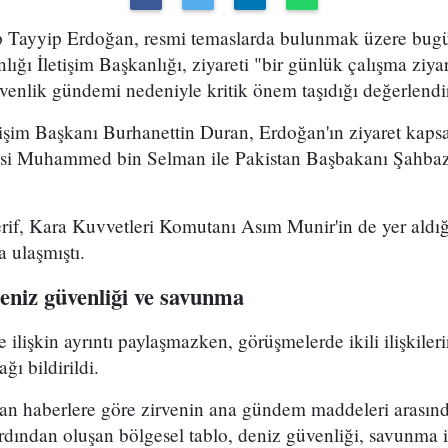
Tayyip Erdoğan, resmi temaslarda bulunmak üzere bugü
ğı İletişim Başkanlığı, ziyareti "bir günlük çalışma ziyar
venlik gündemi nedeniyle kritik önem taşıdığı değerlendir
işim Başkanı Burhanettin Duran, Erdoğan'ın ziyaret kap
nsi Muhammed bin Selman ile Pakistan Başbakanı Şahbaz 
rif, Kara Kuvvetleri Komutanı Asım Munir'in de yer aldı
 ulaşmıştı.
niz güvenliği ve savunma
lişkin ayrıntı paylaşmazken, görüşmelerde ikili ilişkileri
ğı bildirildi.
an haberlere göre zirvenin ana gündem maddeleri arasında
ardından oluşan bölgesel tablo, deniz güvenliği, savunma iş