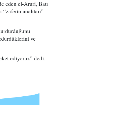
ade eden el-Aruri, Batı
 “zaferin anahtarı”
i durdurduğunu
ürdürdüklerini ve
eket ediyoruz” dedi.