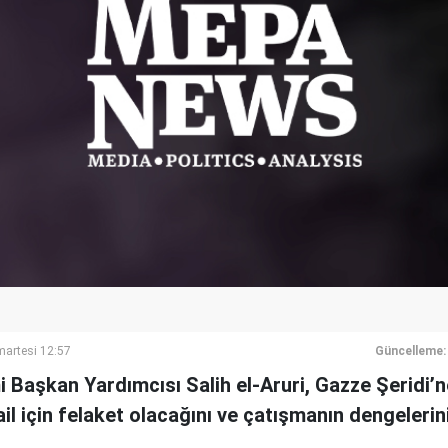
artesi 12:57
Güncelleme:
i Başkan Yardımcısı Salih el-Aruri, Gazze Şeridi
il için felaket olacağını ve çatışmanın dengelerin