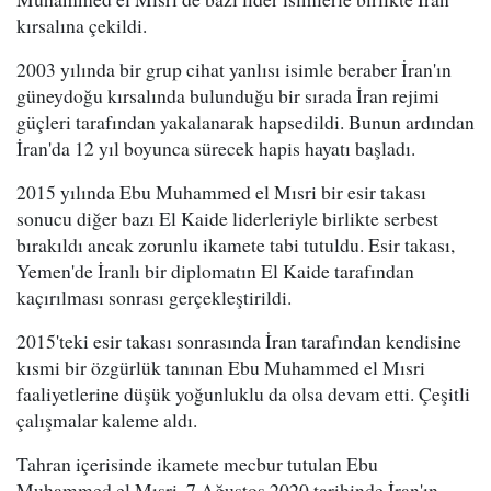
kırsalına çekildi.
2003 yılında bir grup cihat yanlısı isimle beraber İran'ın
güneydoğu kırsalında bulunduğu bir sırada İran rejimi
güçleri tarafından yakalanarak hapsedildi. Bunun ardından
İran'da 12 yıl boyunca sürecek hapis hayatı başladı.
2015 yılında Ebu Muhammed el Mısri bir esir takası
sonucu diğer bazı El Kaide liderleriyle birlikte serbest
bırakıldı ancak zorunlu ikamete tabi tutuldu. Esir takası,
Yemen'de İranlı bir diplomatın El Kaide tarafından
kaçırılması sonrası gerçekleştirildi.
2015'teki esir takası sonrasında İran tarafından kendisine
kısmi bir özgürlük tanınan Ebu Muhammed el Mısri
faaliyetlerine düşük yoğunluklu da olsa devam etti. Çeşitli
çalışmalar kaleme aldı.
Tahran içerisinde ikamete mecbur tutulan Ebu
Muhammed el Mısri, 7 Ağustos 2020 tarihinde İran'ın