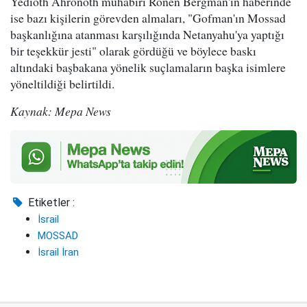
Yedioth Ahronoth muhabiri Ronen Bergman'ın haberinde
ise bazı kişilerin görevden almaları, "Gofman'ın Mossad
başkanlığına atanması karşılığında Netanyahu'ya yaptığı
bir teşekkür jesti" olarak gördüğü ve böylece baskı
altındaki başbakana yönelik suçlamaların başka isimlere
yöneltildiği belirtildi.
Kaynak: Mepa News
Etiketler :
İsrail
MOSSAD
İsrail İran