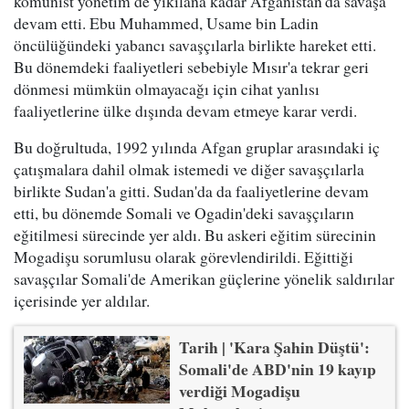
komünist yönetim de yıkılana kadar Afganistan'da savaşa
devam etti. Ebu Muhammed, Usame bin Ladin
öncülüğündeki yabancı savaşçılarla birlikte hareket etti.
Bu dönemdeki faaliyetleri sebebiyle Mısır'a tekrar geri
dönmesi mümkün olmayacağı için cihat yanlısı
faaliyetlerine ülke dışında devam etmeye karar verdi.
Bu doğrultuda, 1992 yılında Afgan gruplar arasındaki iç
çatışmalara dahil olmak istemedi ve diğer savaşçılarla
birlikte Sudan'a gitti. Sudan'da da faaliyetlerine devam
etti, bu dönemde Somali ve Ogadin'deki savaşçıların
eğitilmesi sürecinde yer aldı. Bu askeri eğitim sürecinin
Mogadişu sorumlusu olarak görevlendirildi. Eğittiği
savaşçılar Somali'de Amerikan güçlerine yönelik saldırılar
içerisinde yer aldılar.
Tarih | 'Kara Şahin Düştü':
Somali'de ABD'nin 19 kayıp
verdiği Mogadişu