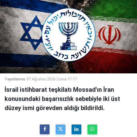
Yayınlanma:
07 Ağustos 2026 Cuma 17:17
İsrail istihbarat teşkilatı Mossad'ın İran
konusundaki başarısızlık sebebiyle iki üst
düzey ismi görevden aldığı bildirildi.