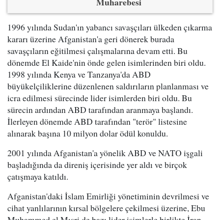
Muharebesi
1996 yılında Sudan'ın yabancı savaşçıları ülkeden çıkarma
kararı üzerine Afganistan'a geri dönerek burada
savaşçıların eğitilmesi çalışmalarına devam etti. Bu
dönemde El Kaide'nin önde gelen isimlerinden biri oldu.
1998 yılında Kenya ve Tanzanya'da ABD
büyükelçiliklerine düzenlenen saldırıların planlanması ve
icra edilmesi sürecinde lider isimlerden biri oldu. Bu
sürecin ardından ABD tarafından aranmaya başlandı.
İlerleyen dönemde ABD tarafından "terör" listesine
alınarak başına 10 milyon dolar ödül konuldu.
2001 yılında Afganistan'a yönelik ABD ve NATO işgali
başladığında da direniş içerisinde yer aldı ve birçok
çatışmaya katıldı.
Afganistan'daki İslam Emirliği yönetiminin devrilmesi ve
cihat yanlılarının kırsal bölgelere çekilmesi üzerine, Ebu
Muhammed el Mısri de bazı lider isimlerle birlikte İran