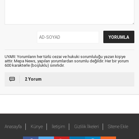
UYARI: Yorumların her türlü cezai ve hukuki sorumluluğu yazan kişiye
aittir. Mepa News, yapılan yorumlardan sorumlu değildir. Her bir yorum
600 karakterle (boşluklu) sınırlıdır.
2 Yorum
Anasayfa
Künye
İletişim
Gizlilik İlkeleri
Sitene Ekle