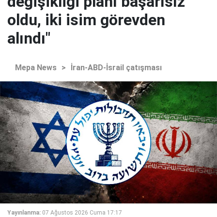
değişikliği planı başarısız
oldu, iki isim görevden
alındı"
Mepa News
>
İran-ABD-İsrail çatışması
Yayınlanma:
07 Ağustos 2026 Cuma 17:17