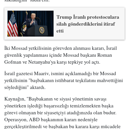
Trump İranlı protestoculara
silah gönderdiklerini itiraf
etti
İki Mossad yetkilisinin görevden alınması kararı, İsrail
güvenlik yapılanması içinde Mossad başkanı Roman
Gofman ve Netanyahu'ya karşı tepkiye yol açtı.
İsrail gazetesi Maariv, ismini açıklamadığı bir Mossad
yetkilisinin "başbakanın istihbarat teşkilatını mahvettiğini
söylediğini" aktardı.
Kaynağın, "Başbakanın ve siyasi yönetimin savaşı
yönetirken işlediği başarısızlığı temizlemekten başka
görevi olmayan bir siyasetçiyi atadığınızda olan budur.
Operasyon, ABD başkanının kararı nedeniyle
gerçekleştirilmedi ve başbakan bu karara karşı mücadele