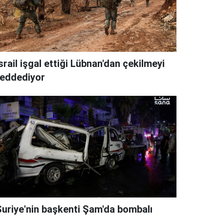
srail işgal ettiği Lübnan'dan çekilmeyi
reddediyor
Suriye'nin başkenti Şam'da bombalı