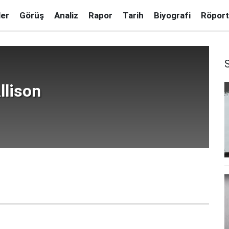
ler
Görüş
Analiz
Rapor
Tarih
Biyografi
Röport
llison