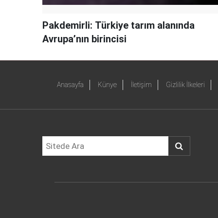
Pakdemirli: Türkiye tarım alanında
Avrupa’nın birincisi
Anasayfa
Künye
İletişim
Gizlilik İlkeleri