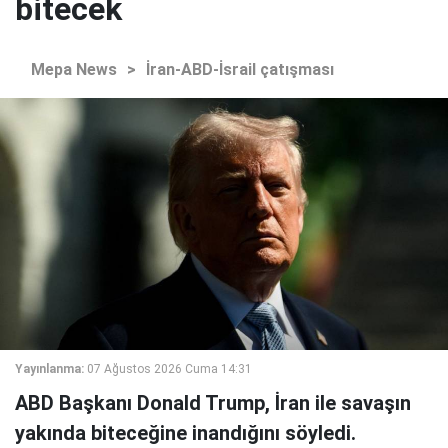
bitecek
Mepa News
>
İran-ABD-İsrail çatışması
Yayınlanma:
07 Ağustos 2026 Cuma 14:31
ABD Başkanı Donald Trump, İran ile savaşın
yakında biteceğine inandığını söyledi.