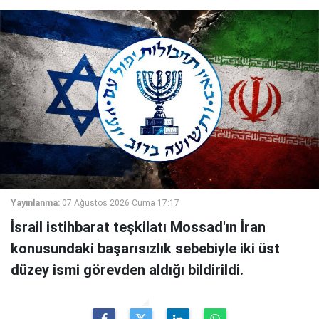
Yayınlanma:
07 Ağustos 2026 Cuma 17:17
İsrail istihbarat teşkilatı Mossad'ın İran
konusundaki başarısızlık sebebiyle iki üst
düzey ismi görevden aldığı bildirildi.