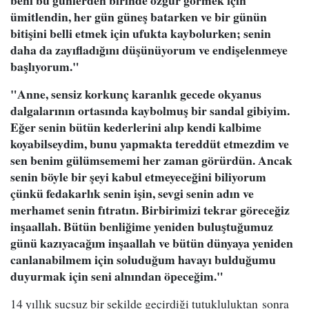
beni bu günlerden birinde özgür görmek için
ümitlendin, her gün güneş batarken ve bir günün
bitişini belli etmek için ufukta kaybolurken; senin
daha da zayıfladığını düşünüyorum ve endişelenmeye
başlıyorum."
"Anne, sensiz korkunç karanlık gecede okyanus
dalgalarının ortasında kaybolmuş bir sandal gibiyim.
Eğer senin bütün kederlerini alıp kendi kalbime
koyabilseydim, bunu yapmakta tereddüt etmezdim ve
sen benim gülümsememi her zaman görürdün. Ancak
senin böyle bir şeyi kabul etmeyeceğini biliyorum
çünkü fedakarlık senin işin, sevgi senin adın ve
merhamet senin fıtratın. Birbirimizi tekrar göreceğiz
inşaallah. Bütün benliğime yeniden buluştuğumuz
günü kazıyacağım inşaallah ve bütün dünyaya yeniden
canlanabilmem için soluduğum havayı bulduğumu
duyurmak için seni alnından öpeceğim."
14 yıllık suçsuz bir şekilde geçirdiği tutukluluktan sonra