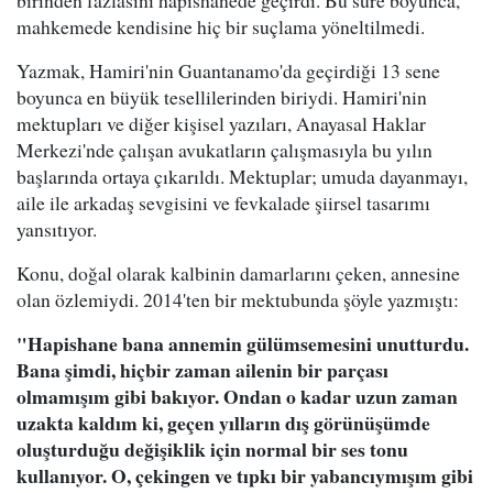
birinden fazlasını hapishanede geçirdi. Bu süre boyunca,
mahkemede kendisine hiç bir suçlama yöneltilmedi.
Yazmak, Hamiri'nin Guantanamo'da geçirdiği 13 sene
boyunca en büyük tesellilerinden biriydi. Hamiri'nin
mektupları ve diğer kişisel yazıları, Anayasal Haklar
Merkezi'nde çalışan avukatların çalışmasıyla bu yılın
başlarında ortaya çıkarıldı. Mektuplar; umuda dayanmayı,
aile ile arkadaş sevgisini ve fevkalade şiirsel tasarımı
yansıtıyor.
Konu, doğal olarak kalbinin damarlarını çeken, annesine
olan özlemiydi. 2014'ten bir mektubunda şöyle yazmıştı:
"Hapishane bana annemin gülümsemesini unutturdu.
Bana şimdi, hiçbir zaman ailenin bir parçası
olmamışım gibi bakıyor. Ondan o kadar uzun zaman
uzakta kaldım ki, geçen yılların dış görünüşümde
oluşturduğu değişiklik için normal bir ses tonu
kullanıyor. O, çekingen ve tıpkı bir yabancıymışım gibi