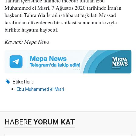
Tahran içerisinde ikamete mecbur tutulan Ebu
Muhammed el Mısri, 7 Ağustos 2020 tarihinde İran'ın
başkenti Tahran'da İsrail istihbarat teşkilatı Mossad
tarafından düzenlenen bir suikast sonucunda kızıyla
birlikte hayatını kaybetti.
Kaynak: Mepa News
Etiketler :
Ebu Muhammed el Mısri
HABERE
YORUM KAT