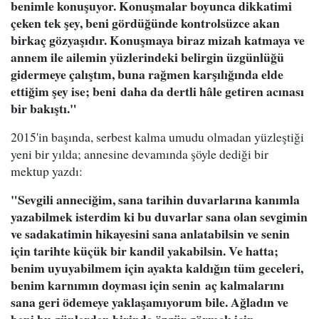
benimle konuşuyor. Konuşmalar boyunca dikkatimi
çeken tek şey, beni gördüğünde kontrolsüzce akan
birkaç gözyaşıdır. Konuşmaya biraz mizah katmaya ve
annem ile ailemin yüzlerindeki belirgin üzgünlüğü
gidermeye çalıştım, buna rağmen karşılığında elde
ettiğim şey ise; beni daha da dertli hâle getiren acınası
bir bakıştı."
2015'in başında, serbest kalma umudu olmadan yüzleştiği
yeni bir yılda; annesine devamında şöyle dediği bir
mektup yazdı:
"Sevgili anneciğim, sana tarihin duvarlarına kanımla
yazabilmek isterdim ki bu duvarlar sana olan sevgimin
ve sadakatimin hikayesini sana anlatabilsin ve senin
için tarihte küçük bir kandil yakabilsin. Ve hatta;
benim uyuyabilmem için ayakta kaldığın tüm geceleri,
benim karnımın doyması için senin aç kalmalarını
sana geri ödemeye yaklaşamıyorum bile. Ağladın ve