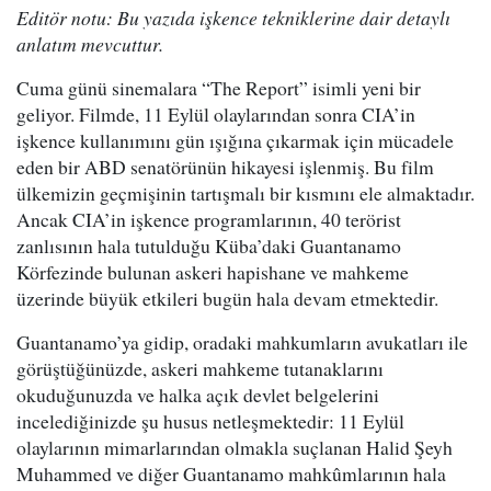
Editör notu: Bu yazıda işkence tekniklerine dair detaylı
anlatım mevcuttur.
Cuma günü sinemalara “The Report” isimli yeni bir
geliyor. Filmde, 11 Eylül olaylarından sonra CIA’in
işkence kullanımını gün ışığına çıkarmak için mücadele
eden bir ABD senatörünün hikayesi işlenmiş. Bu film
ülkemizin geçmişinin tartışmalı bir kısmını ele almaktadır.
Ancak CIA’in işkence programlarının, 40 terörist
zanlısının hala tutulduğu Küba’daki Guantanamo
Körfezinde bulunan askeri hapishane ve mahkeme
üzerinde büyük etkileri bugün hala devam etmektedir.
Guantanamo’ya gidip, oradaki mahkumların avukatları ile
görüştüğünüzde, askeri mahkeme tutanaklarını
okuduğunuzda ve halka açık devlet belgelerini
incelediğinizde şu husus netleşmektedir: 11 Eylül
olaylarının mimarlarından olmakla suçlanan Halid Şeyh
Muhammed ve diğer Guantanamo mahkûmlarının hala