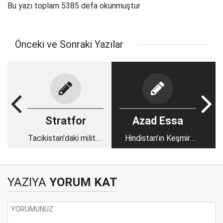
Bu yazı toplam 5385 defa okunmuştur
Önceki ve Sonraki Yazılar
Stratfor
Azad Essa
Tacikistan’daki militan
Hindistan'ın Keşmir
hareketlilik dış güçleri
kuşatması ve
ülkeye çekebilir
dünyanın sağır edici
sessizliği
YAZIYA
YORUM KAT