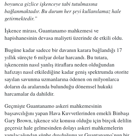
boyunca gizlice işkenceye tabi tutulmasına
bağlanmaktadır. Bu durum her şeyi kullanılamaz hale
getirmektedir.”
İşkence mirası, Guantanamo mahkemesi ve
hapishanesinin devasa maliyeti üzerinde de etkili oldu.
Bugüne kadar sadece bir davanın karara bağlandığı 17
yıllık süreçte 6 milyar dolar harcandı. Bu tutara,
işkencenin nasıl yanlış itiraflara neden olduğundan
hafızayı nasıl etkilediğine kadar geniş spektrumda otorite
sayılan savunma uzmanlarına ödenen on milyonlarca
doların da aralarında bulunduğu dönemsel hukuki
harcamalar da dahildir.
Geçmişte Guantanamo askeri mahkemesinin
başsavcılığını yapan Hava Kuvvetlerinden emekli Binbaşı
Gary Brown, işkence söz konusu olduğu için birçok delilin
geçersiz hale gelmesinden dolayı askeri mahkemelerin
yapılacağından şüphe duyduğunu ve Guantanamo’nun bir