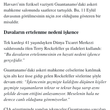
Havsavi’nin fiziksel vaziyeti Guantanamo’daki askeri
mahkeme salonunda saatlerce tartışıldı. Bu, 11 Eylül
davasının görülmesinin niçin zor olduğunu gösteren bir
misaldir.
Davaların ertelenme nedeni işkence
Tek kardeşi 41 yaşındayken Dünya Ticaret Merkezi
saldırısında ölen Terry Rockefeller şu ifadeleri kullandı:
“Bu davaların ertelenmesinin en hayati nedeni işkence
gerçeğidir.”
Guantanamo’daki askeri mahkeme celselerine katılmak
için altı kez üsse gidip gelen Rockefeller sözlerine şöyle
devam etti:
“İşkencenin geçmişte kaldığını düşünen kişiler
geçmişte yaşananların tekrar ve tekrar başa sarıp aynı
şekilde devam ettiğini anlayamıyor. Meselenin hala ne
derece canlı olduğunu göremiyorlar.”
CIA gözetiminde yapılan işkenceler Guantanamo savcıları