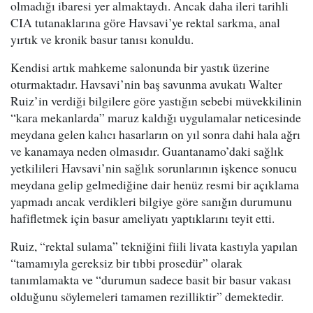
olmadığı ibaresi yer almaktaydı. Ancak daha ileri tarihli
CIA tutanaklarına göre Havsavi’ye rektal sarkma, anal
yırtık ve kronik basur tanısı konuldu.
Kendisi artık mahkeme salonunda bir yastık üzerine
oturmaktadır. Havsavi’nin baş savunma avukatı Walter
Ruiz’in verdiği bilgilere göre yastığın sebebi müvekkilinin
“kara mekanlarda” maruz kaldığı uygulamalar neticesinde
meydana gelen kalıcı hasarların on yıl sonra dahi hala ağrı
ve kanamaya neden olmasıdır. Guantanamo’daki sağlık
yetkilileri Havsavi’nin sağlık sorunlarının işkence sonucu
meydana gelip gelmediğine dair henüz resmi bir açıklama
yapmadı ancak verdikleri bilgiye göre sanığın durumunu
hafifletmek için basur ameliyatı yaptıklarını teyit etti.
Ruiz, “rektal sulama” tekniğini fiili livata kastıyla yapılan
“tamamıyla gereksiz bir tıbbi prosedür” olarak
tanımlamakta ve “durumun sadece basit bir basur vakası
olduğunu söylemeleri tamamen rezilliktir” demektedir.