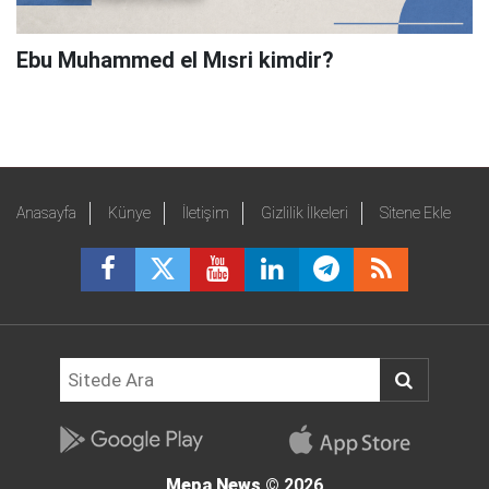
Ebu Muhammed el Mısri kimdir?
Anasayfa
Künye
İletişim
Gizlilik İlkeleri
Sitene Ekle
Mepa News
© 2026