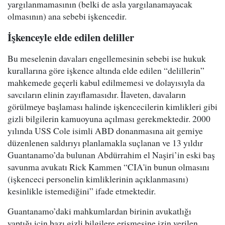
yargılanmamasının (belki de asla yargılanamayacak
olmasının) ana sebebi işkencedir.
İşkenceyle elde edilen deliller
Bu meselenin davaları engellemesinin sebebi ise hukuk
kurallarına göre işkence altında elde edilen “delillerin”
mahkemede geçerli kabul edilmemesi ve dolayısıyla da
savcıların elinin zayıflamasıdır. İlaveten, davaların
görülmeye başlaması halinde işkencecilerin kimlikleri gibi
gizli bilgilerin kamuoyuna açılması gerekmektedir. 2000
yılında USS Cole isimli ABD donanmasına ait gemiye
düzenlenen saldırıyı planlamakla suçlanan ve 13 yıldır
Guantanamo’da bulunan Abdürrahim el Naşiri’in eski baş
savunma avukatı Rick Kammen “CIA'in bunun olmasını
(işkenceci personelin kimliklerinin açıklanmasını)
kesinlikle istemediğini” ifade etmektedir.
Guantanamo’daki mahkumlardan birinin avukatlığı
yaptığı için bazı gizli bilgilere erişmesine izin verilen