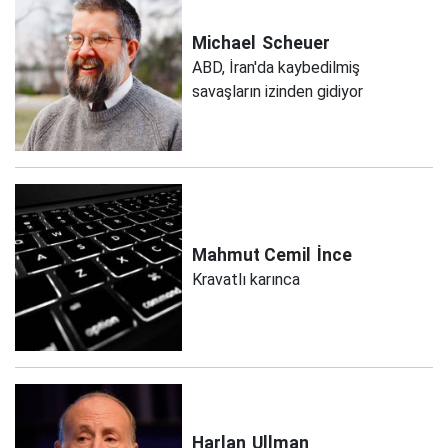
Michael
Scheuer
ABD, İran'da kaybedilmiş
savaşların izinden gidiyor
Mahmut Cemil
İnce
Kravatlı karınca
Harlan
Ullman