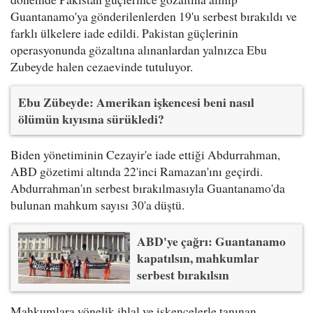
Guantanamo'ya gönderilenlerden 19'u serbest bırakıldı ve
farklı ülkelere iade edildi. Pakistan güçlerinin
operasyonunda gözaltına alınanlardan yalnızca Ebu
Zubeyde halen cezaevinde tutuluyor.
Ebu Zübeyde: Amerikan işkencesi beni nasıl
ölümün kıyısına sürükledi?
Biden yönetiminin Cezayir'e iade ettiği Abdurrahman,
ABD gözetimi altında 22'inci Ramazan'ını geçirdi.
Abdurrahman'ın serbest bırakılmasıyla Guantanamo'da
bulunan mahkum sayısı 30'a düştü.
ABD'ye çağrı: Guantanamo
kapatılsın, mahkumlar
serbest bırakılsın
Mahkumlara yönelik ihlal ve işkencelerle tanınan