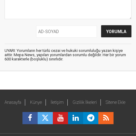
UYARI: Yorumların her türlü cezai ve hukuki sorumluluğu yazan kişiye
aittir. Mepa News, yapılan yorumlardan sorumlu değildir. Her bir yorum
600 karakterle (boşluklu) sınırlıdır.
Anasayfa
Künye
İletişim
Gizlilik İlkeleri
Sitene Ekle