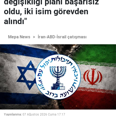
değişikliği planı başarısız
oldu, iki isim görevden
alındı"
Mepa News
>
İran-ABD-İsrail çatışması
Yayınlanma:
07 Ağustos 2026 Cuma 17:17