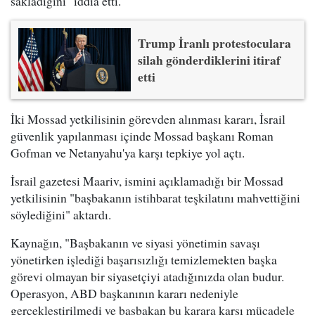
sakladığını" iddia etti.
Trump İranlı protestoculara
silah gönderdiklerini itiraf
etti
İki Mossad yetkilisinin görevden alınması kararı, İsrail
güvenlik yapılanması içinde Mossad başkanı Roman
Gofman ve Netanyahu'ya karşı tepkiye yol açtı.
İsrail gazetesi Maariv, ismini açıklamadığı bir Mossad
yetkilisinin "başbakanın istihbarat teşkilatını mahvettiğini
söylediğini" aktardı.
Kaynağın, "Başbakanın ve siyasi yönetimin savaşı
yönetirken işlediği başarısızlığı temizlemekten başka
görevi olmayan bir siyasetçiyi atadığınızda olan budur.
Operasyon, ABD başkanının kararı nedeniyle
gerçekleştirilmedi ve başbakan bu karara karşı mücadele