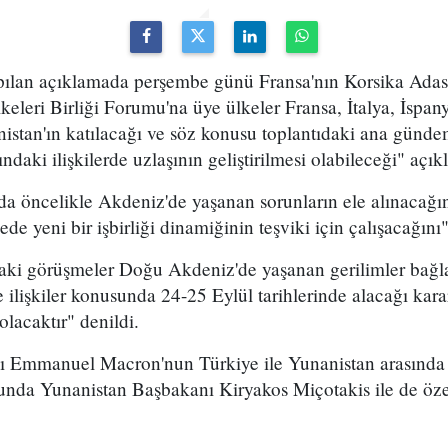
pılan açıklamada perşembe günü Fransa'nın Korsika Ada
leri Birliği Forumu'na üye ülkeler Fransa, İtalya, İspany
istan'ın katılacağı ve söz konusu toplantıdaki ana gün
ındaki ilişkilerde uzlaşının geliştirilmesi olabileceği" açık
da öncelikle Akdeniz'de yaşanan sorunların ele alınacağ
ede yeni bir işbirliği dinamiğinin teşviki için çalışacağın
ki görüşmeler Doğu Akdeniz'de yaşanan gerilimler bağ
 ilişkiler konusunda 24-25 Eylül tarihlerinde alacağı kara
lacaktır" denildi.
 Emmanuel Macron'nun Türkiye ile Yunanistan arasınd
unda Yunanistan Başbakanı Kiryakos Miçotakis ile de öze