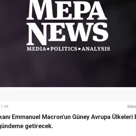
11:44
Günc
anı Emmanuel Macron'un Güney Avrupa Ülkeleri B
gündeme getirecek.