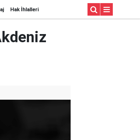
aj
Hak İhlalleri
Akdeniz