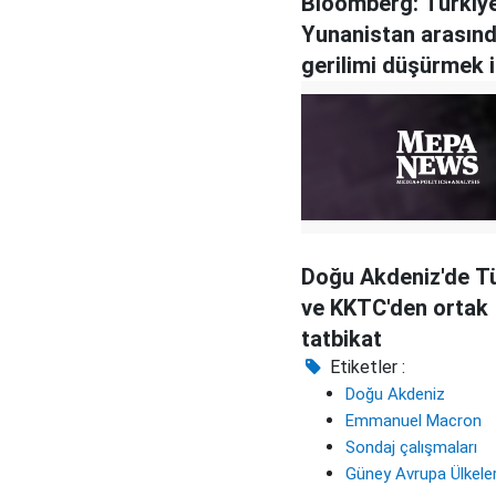
Bloomberg: Türkiy
Yunanistan arasınd
gerilimi düşürmek i
Merkel araya girme
Doğu Akdeniz'de T
ve KKTC'den ortak
tatbikat
Etiketler :
Doğu Akdeniz
Emmanuel Macron
Sondaj çalışmaları
Güney Avrupa Ülkeler