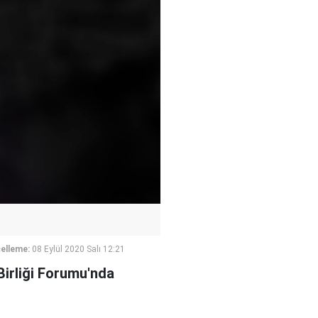
elleme:
08 Eylül 2020 Salı 12:21
irliği Forumu'nda