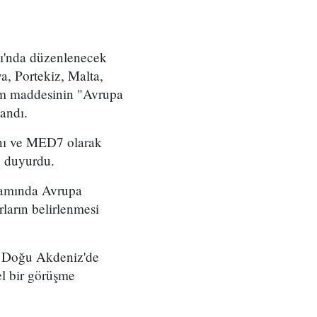
sı'nda düzenlenecek
a, Portekiz, Malta,
dem maddesinin "Avrupa
landı.
ını ve MED7 olarak
ı" duyurdu.
lamında Avrupa
rların belirlenmesi
a Doğu Akdeniz'de
l bir görüşme