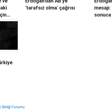
e ve
Erdoğan'dan AB'ye
Erdoğa
aki
'tarafsız olma' çağrısı
mesajı: 
çin
sonuca 
li
ürkiye
i Birliği Forumu