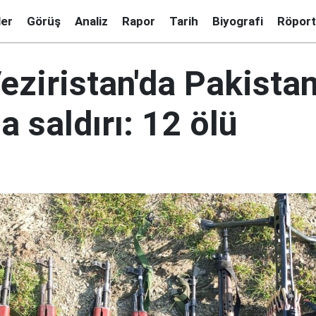
ler
Görüş
Analiz
Rapor
Tarih
Biyografi
Röport
eziristan'da Pakista
 saldırı: 12 ölü