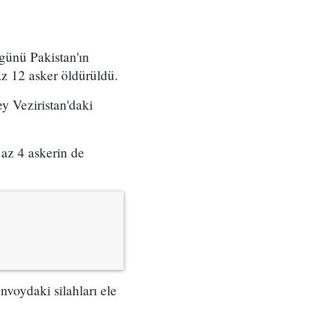
 günü Pakistan'ın
az 12 asker öldürüldü.
y Veziristan'daki
 az 4 askerin de
nvoydaki silahları ele