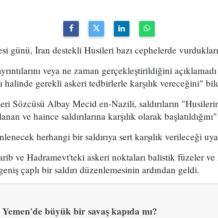
 günü, İran destekli Husileri bazı cephelerde vurdukları
yrıntılarını veya ne zaman gerçekleştirildiğini açıklamadı 
halinde gerekli askeri tedbirlerle karşılık vereceğini" bild
ri Sözcüsü Albay Mecid en-Nazili, saldırıların "Husileri
lanan ve haince saldırılarına karşılık olarak başlatıldığını"
nlenecek herhangi bir saldırıya sert karşılık verileceği uy
arib ve Hadramevt'teki askeri noktaları balistik füzeler ve
geniş çaplı bir saldırı düzenlemesinin ardından geldi.
Yemen'de büyük bir savaş kapıda mı?