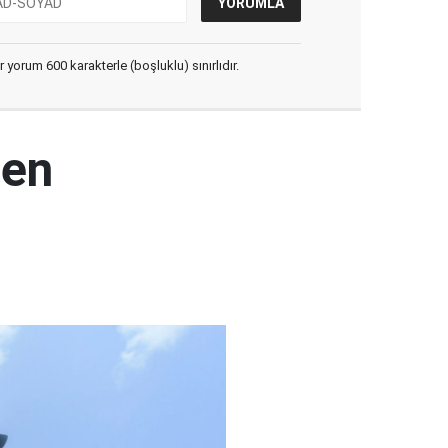
yorum 600 karakterle (boşluklu) sınırlıdır.
den
ı