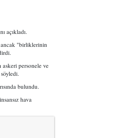
nı açıkladı.
ancak "birliklerinin
irdi.
n askeri personele ve
 söyledi.
arısında bulundu.
 insansız hava