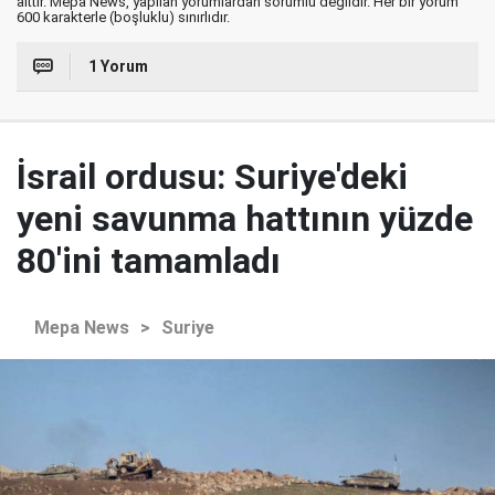
aittir. Mepa News, yapılan yorumlardan sorumlu değildir. Her bir yorum
600 karakterle (boşluklu) sınırlıdır.
1 Yorum
İsrail ordusu: Suriye'deki
yeni savunma hattının yüzde
80'ini tamamladı
Mepa News
>
Suriye