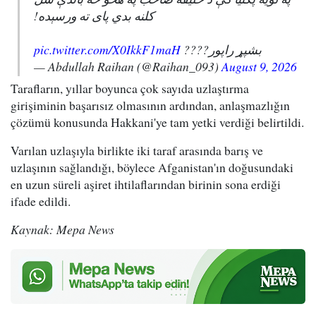
کلنه بدي پای ته ورسېده!
pic.twitter.com/X0IkkF1maH
بشپړ راپور????
— Abdullah Raihan (@Raihan_093)
August 9, 2026
Tarafların, yıllar boyunca çok sayıda uzlaştırma
girişiminin başarısız olmasının ardından, anlaşmazlığın
çözümü konusunda Hakkani'ye tam yetki verdiği belirtildi.
Varılan uzlaşıyla birlikte iki taraf arasında barış ve
uzlaşının sağlandığı, böylece Afganistan'ın doğusundaki
en uzun süreli aşiret ihtilaflarından birinin sona erdiği
ifade edildi.
Kaynak: Mepa News