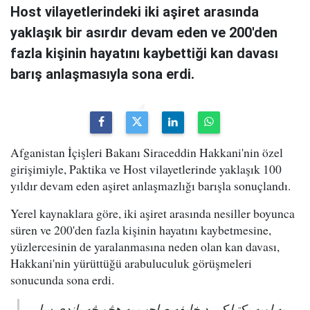
Host vilayetlerindeki iki aşiret arasında
yaklaşık bir asırdır devam eden ve 200'den
fazla kişinin hayatını kaybettiği kan davası
barış anlaşmasıyla sona erdi.
Afganistan İçişleri Bakanı Siraceddin Hakkani'nin özel
girişimiyle, Paktika ve Host vilayetlerinde yaklaşık 100
yıldır devam eden aşiret anlaşmazlığı barışla sonuçlandı.
Yerel kaynaklara göre, iki aşiret arasında nesiller boyunca
süren ve 200'den fazla kişinin hayatını kaybetmesine,
yüzlercesinin de yaralanmasına neden olan kan davası,
Hakkani'nin yürüttüğü arabuluculuk görüşmeleri
sonucunda sona erdi.
په لویه پکتیا کې د خلیفه صاحب په هڅو څه باندې سل