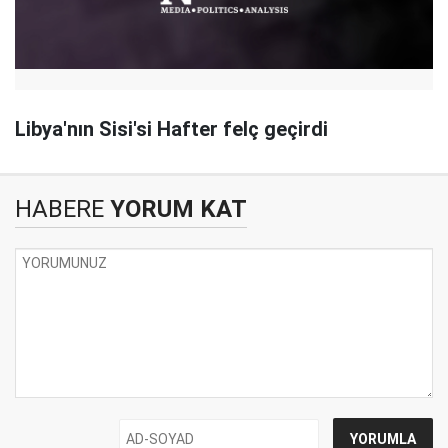
Libya'nın Sisi'si Hafter felç geçirdi
HABERE
YORUM KAT