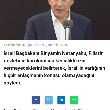
Yayınlanma:
05 Ağustos 2026 Çarşamba 20:35
İsrail Başbakanı Binyamin Netanyahu, Filistin
devletinin kurulmasına kesinlikle izin
vermeyeceklerini belirterek, İsrail'in varlığının
hiçbir anlaşmanın konusu olamayacağını
söyledi.