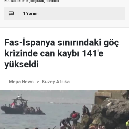
600 karakterle (boşluklu) sınırlıdır.
1 Yorum
Fas-İspanya sınırındaki göç
krizinde can kaybı 141'e
yükseldi
Mepa News
>
Kuzey Afrika