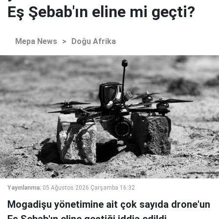
Eş Şebab'ın eline mi geçti?
Mepa News
>
Doğu Afrika
Yayınlanma:
05 Ağustos 2026 Çarşamba 16:32
Mogadişu yönetimine ait çok sayıda drone'un
Eş Şebab'ın eline geçtiği iddia edildi.