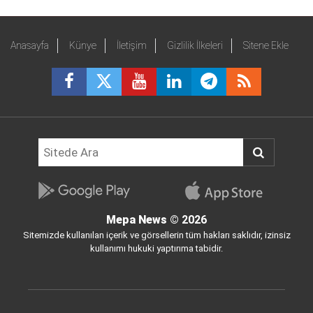
Anasayfa
Künye
İletişim
Gizlilik İlkeleri
Sitene Ekle
Mepa News
© 2026
Sitemizde kullanılan içerik ve görsellerin tüm hakları saklıdır, izinsiz
kullanımı hukuki yaptırıma tabidir.