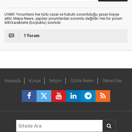
UYARI: Yorumların her türlü cezai ve hukuki sorumluluğu yazan kişiye
aittir. Mepa News, yapılan yorumlardan sorumlu değildir. Her bir yorum
600 karakterle (boşluklu) sınırlıdır.
1 Yorum
Anasayfa
Künye
İletişim
Gizlilik İlkeleri
Sitene Ekle