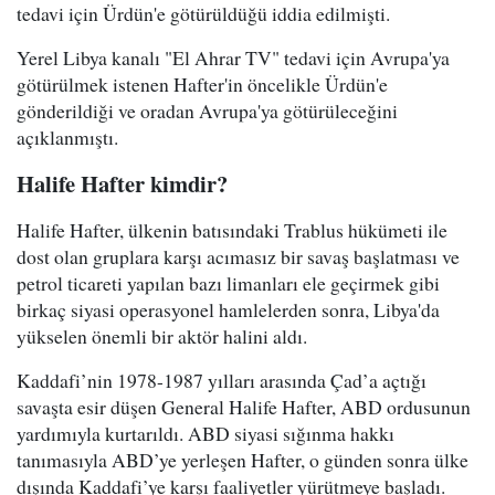
tedavi için Ürdün'e götürüldüğü iddia edilmişti.
Yerel Libya kanalı "El Ahrar TV" tedavi için Avrupa'ya
götürülmek istenen Hafter'in öncelikle Ürdün'e
gönderildiği ve oradan Avrupa'ya götürüleceğini
açıklanmıştı.
Halife Hafter kimdir?
Halife Hafter, ülkenin batısındaki Trablus hükümeti ile
dost olan gruplara karşı acımasız bir savaş başlatması ve
petrol ticareti yapılan bazı limanları ele geçirmek gibi
birkaç siyasi operasyonel hamlelerden sonra, Libya'da
yükselen önemli bir aktör halini aldı.
Kaddafi’nin 1978-1987 yılları arasında Çad’a açtığı
savaşta esir düşen General Halife Hafter, ABD ordusunun
yardımıyla kurtarıldı. ABD siyasi sığınma hakkı
tanımasıyla ABD’ye yerleşen Hafter, o günden sonra ülke
dışında Kaddafi’ye karşı faaliyetler yürütmeye başladı.