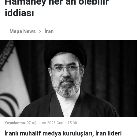
Hamaney her an ölebilir"
iddiası
Mepa News
>
İran
Yayınlanma:
07 Ağustos 2026 Cuma 15:38
İranlı muhalif medya kuruluşları, İran lideri