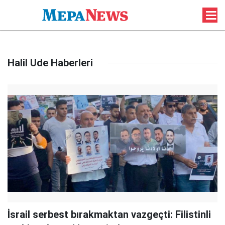
Halil Ude Haberleri
İsrail serbest bırakmaktan vazgeçti: Filistinli