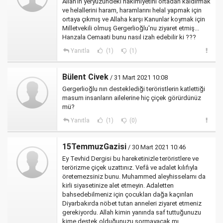
Allah'ın yeryüzündeki hakimiyetini ortadan kaldırmak
ve helallerini haram, haramlarını helal yapmak için
ortaya çıkmış ve Allaha karşı Kanunlar koymak için
Milletvekili olmuş Gergerlioğlu'nu ziyaret etmiş...
Hanzala Cemaati bunu nasıl izah edebilir ki ???
Yanıtla
(1)
(1)
Bülent Civek
/ 31 Mart 2021 10:08
Gergerlioğlu nın desteklediği teröristlerin katlettiği
masum insanların ailelerine hiç çiçek görürdünüz
mü?
Yanıtla
(1)
(0)
15TemmuzGazisi
/ 30 Mart 2021 10:46
Ey Tevhid Dergisi bu hareketinizle teröristlere ve
terörizme çiçek uzattınız. Vefâ ve adalet kılıfıyla
öretemezsiniz bunu. Muhammed aleyhisselamı da
kirli siyasetinize alet etmeyin. Adaletten
bahsedebilmeniz için çocukları dağa kaçırılan
Diyarbakırda nöbet tutan anneleri ziyaret etmeniz
gerekiyordu. Allah kimin yanında saf tuttuğunuzu
kime destek olduğunuzu sormayacak mı