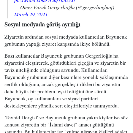
pic.twitter.com/vLuqTh82A6
— Ömer Faruk Gergerlioğlu (@gergerliogluof)
March 29, 2021
Sosyal medyada görüş ayrılığı
Ziyaretin ardından sosyal medyada kullanıcılar, Bayuncuk
grubunun yaptığı ziyaret karşısında ikiye bölündü.
Bazı kullanıcılar Bayuncuk grubunun Gergerlioğlu'na
ziyaretini eleştirerek, götürdükleri çiçeğin ve ziyaretin bir
taviz niteliğinde olduğunu savundu. Kullanıcılar,
Bayuncuk grubunun diğer kesimlere yönelik yaklaşımında
sertlik olduğunu, ancak gerçekleştirdikleri bu ziyaretin
daha büyük bir problem teşkil ettiğini öne sürdü.
Bayuncuk, oy kullananlara ve siyasi partileri
destekleyenlere yönelik sert eleştirileriyle tanınıyordu.
'Tevhid Dergisi' ve Bayuncuk grubuna yakın kişiler ise söz
konusu ziyaretin bir "İslami davet" amacı güttüğünü
savundu. Bu kullanıcılar ise "zulme uğrayan kişileri adalet