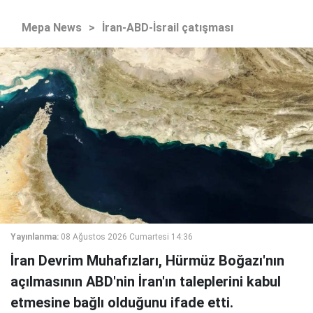
Mepa News
>
İran-ABD-İsrail çatışması
Yayınlanma:
08 Ağustos 2026 Cumartesi 14:36
İran Devrim Muhafızları, Hürmüz Boğazı'nın
açılmasının ABD'nin İran'ın taleplerini kabul
etmesine bağlı olduğunu ifade etti.