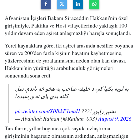
Afganistan İçişleri Bakanı Siraceddin Hakkani'nin özel
girişimiyle, Paktika ve Host vilayetlerinde yaklaşık 100
yıldır devam eden aşiret anlaşmazlığı barışla sonuçlandı.
Yerel kaynaklara göre, iki aşiret arasında nesiller boyunca
süren ve 200'den fazla kişinin hayatını kaybetmesine,
yüzlercesinin de yaralanmasına neden olan kan davası,
Hakkani'nin yürüttüğü arabuluculuk görüşmeleri
sonucunda sona erdi.
په لویه پکتیا کې د خلیفه صاحب په هڅو څه باندې سل
کلنه بدي پای ته ورسېده!
pic.twitter.com/X0IkkF1maH
بشپړ راپور????
— Abdullah Raihan (@Raihan_093)
August 9, 2026
Tarafların, yıllar boyunca çok sayıda uzlaştırma
girişiminin başarısız olmasının ardından, anlaşmazlığın