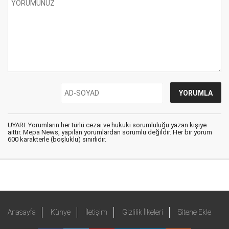
UYARI: Yorumların her türlü cezai ve hukuki sorumluluğu yazan kişiye
aittir. Mepa News, yapılan yorumlardan sorumlu değildir. Her bir yorum
600 karakterle (boşluklu) sınırlıdır.
Anasayfa
Künye
İletişim
Gizlilik İlkeleri
Sitene Ekle