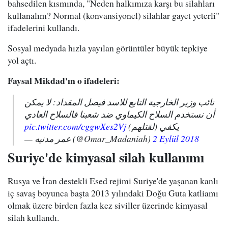
bahsedilen kısmında, "Neden halkımıza karşı bu silahları
kullanalım? Normal (konvansiyonel) silahlar gayet yeterli"
ifadelerini kullandı.
Sosyal medyada hızla yayılan görüntüler büyük tepkiye
yol açtı.
Faysal Mikdad'ın o ifadeleri:
نائب وزير الخارجية التابع للاسد فيصل المقداد: لا يمكن
أن نستخدم السلاح الكيماوي ضد شعبنا فالسلاح العادي
pic.twitter.com/cggwXes2Vj
يكفي (لقتلهم)
— عمر مدنيه (@Omar_Madaniah)
2 Eylül 2018
Suriye'de kimyasal silah kullanımı
Rusya ve İran destekli Esed rejimi Suriye'de yaşanan kanlı
iç savaş boyunca başta 2013 yılındaki Doğu Guta katliamı
olmak üzere birden fazla kez siviller üzerinde kimyasal
silah kullandı.