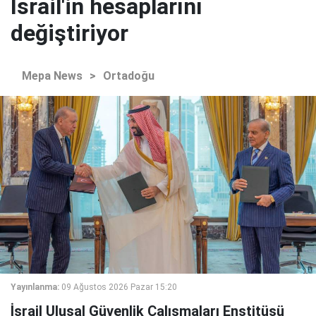
İsrail'in hesaplarını
değiştiriyor
Mepa News
>
Ortadoğu
Yayınlanma:
09 Ağustos 2026 Pazar 15:20
İsrail Ulusal Güvenlik Çalışmaları Enstitüsü