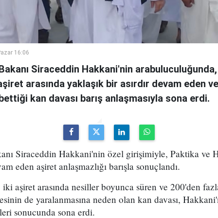
azar 16:06
i Bakanı Siraceddin Hakkani'nin arabuluculuğunda,
i aşiret arasında yaklaşık bir asırdır devam eden v
ybettiği kan davası barış anlaşmasıyla sona erdi.
kanı Siraceddin Hakkani'nin özel girişimiyle, Paktika ve H
vam eden aşiret anlaşmazlığı barışla sonuçlandı.
iki aşiret arasında nesiller boyunca süren ve 200'den fazl
esinin de yaralanmasına neden olan kan davası, Hakkani'
eri sonucunda sona erdi.