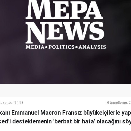
azartesi 14:18
Güncelleme:
2
nı Emmanuel Macron Fransız büyükelçilerle yapt
ed'i desteklemenin 'berbat bir hata' olacağını söy