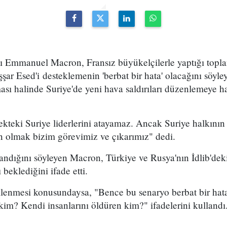
Emmanuel Macron, Fransız büyükelçilerle yaptığı topla
şar Esed'i desteklemenin 'berbat bir hata' olacağını söyl
ası halinde Suriye'de yeni hava saldırıları düzenlemeye ha
kteki Suriye liderlerini atayamaz. Ancak Suriye halkını
 olmak bizim görevimiz ve çıkarımız" dedi.
aşandığını söyleyen Macron, Türkiye ve Rusya'nın İdlib'd
beklediğini ifade etti.
lenmesi konusundaysa, "Bence bu senaryo berbat bir hata
im? Kendi insanlarını öldüren kim?" ifadelerini kullandı