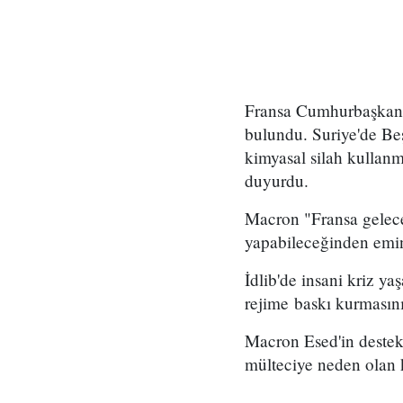
Fransa Cumhurbaşkanı 
bulundu. Suriye'de Beş
kimyasal silah kullanm
duyurdu.
Macron "Fransa gelece
yapabileceğinden emin
İdlib'de insani kriz y
rejime baskı kurmasını 
Macron Esed'in destek
mülteciye neden olan k