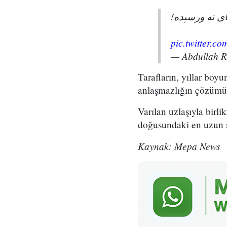
پای ته ورسېده
pic.twitter.
— Abdullah 
Tarafların, yıllar boy
anlaşmazlığın çözümü 
Varılan uzlaşıyla birli
doğusundaki en uzun sür
Kaynak: Mepa News