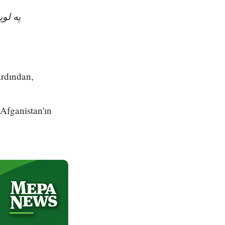
په ل!
ardından,
 Afganistan'ın