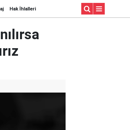
aj
Hak İhlalleri
nılırsa
ırız