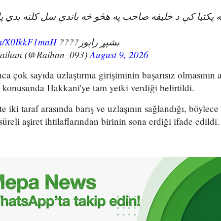
ویه پکتیا کې د خلیفه صاحب په هڅو څه باندې سل کلنه بدي 
com/X0IkkF1maH
بشپړ راپور????
Raihan (@Raihan_093)
August 9, 2026
unca çok sayıda uzlaştırma girişiminin başarısız olmasının 
konusunda Hakkani'ye tam yetki verdiği belirtildi.
kte iki taraf arasında barış ve uzlaşının sağlandığı, böylece
eli aşiret ihtilaflarından birinin sona erdiği ifade edildi.