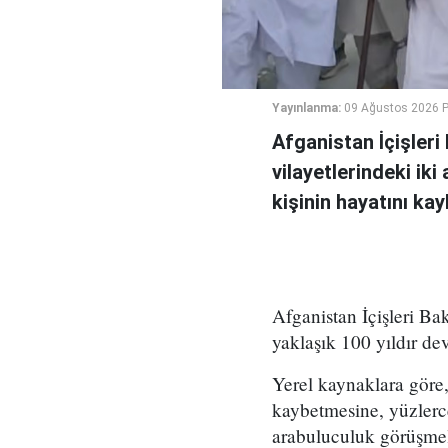
Yayınlanma:
09 Ağustos 2026 P
Afganistan İçişler
vilayetlerindeki ik
kişinin hayatını ka
Afganistan İçişleri Ba
yaklaşık 100 yıldır de
Yerel kaynaklara göre, 
kaybetmesine, yüzlerc
arabuluculuk görüşmel