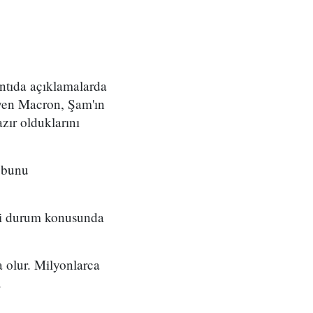
ntıda açıklamalarda
eyen Macron, Şam'ın
zır olduklarını
n bunu
eki durum konusunda
 olur. Milyonlarca
.