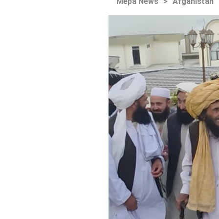
Mepa News
>
Afganistan