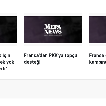
 için
Fransa'dan PKK'ya topçu
Fransa 
rek yok
desteği
kampın
rli"