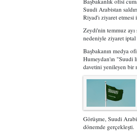
Başbakanlık ofisi cum
Suudi Arabistan saldırı
Riyad'ı ziyaret etmesi i
Zeydi'nin temmuz ayı 
nedeniyle ziyaret iptal 
Başbakanın medya ofisi
Humeydan'ın "Suudi lid
davetini yenileyen bir m
Görüşme, Suudi Arabista
dönemde gerçekleşti.