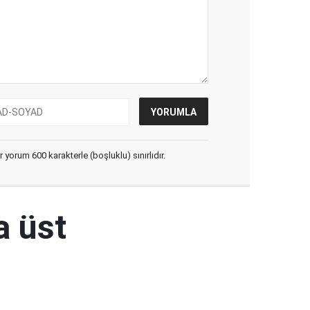
yorum 600 karakterle (boşluklu) sınırlıdır.
a üst