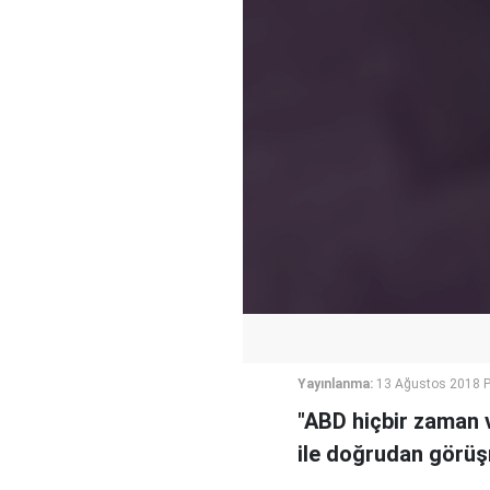
Yayınlanma:
13 Ağustos 2018 P
"ABD hiçbir zaman v
ile doğrudan görüşm