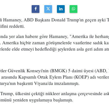
 Ali Hamaney, ABD Başkanı Donald Trump'ın geçen ayki T
fini reddetti.
nunda yer alan habere göre Hamaney, "Amerika ile herhan
 Amerika hiçbir zaman görüşmelerde vaatlerine sadık k
elerde elde etmeyi hedeflediği şeylerden asla geri adım a
letler Güvenlik Konseyi'nin (BMGK) 5 daimi üyesi (ABD, İ
 arasında Kapsamlı Ortak Eylem Planı (KOEP) adı verile
rya'nın başkenti Viyana'da imzalanmıştı.
ump, ülkesini çektiği nükleer anlaşma çerçevesinde ask
ölümünü yeniden uygulamaya başlamıştı.