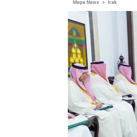
Mepa News
>
Irak