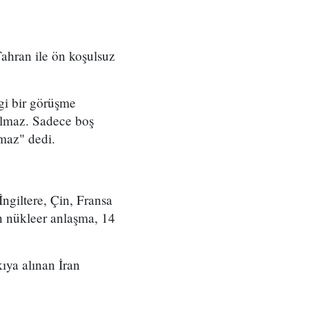
ahran ile ön koşulsuz
gi bir görüşme
almaz. Sadece boş
tmaz" dedi.
ngiltere, Çin, Fransa
n nükleer anlaşma, 14
ıya alınan İran