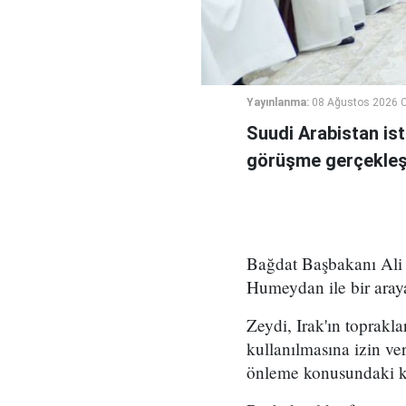
Yayınlanma:
08 Ağustos 2026 C
Suudi Arabistan ist
görüşme gerçekleşt
Bağdat Başbakanı Ali 
Humeydan ile bir araya
Zeydi, Irak'ın toprakla
kullanılmasına izin ve
önleme konusundaki kar