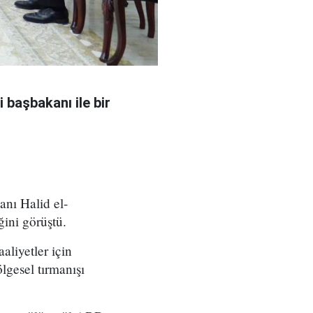
 başbakanı ile bir
nı Halid el-
ğini görüştü.
aliyetler için
lgesel tırmanışı