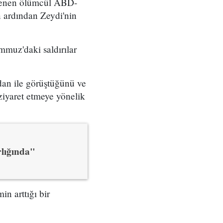
nlenen ölümcül ABD-
ın ardından Zeydi'nin
mmuz'daki saldırılar
dan ile görüştüğünü ve
ziyaret etmeye yönelik
rlığında"
in arttığı bir