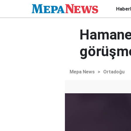
Haber
Hamaney
görüşme
Mepa News
>
Ortadoğu