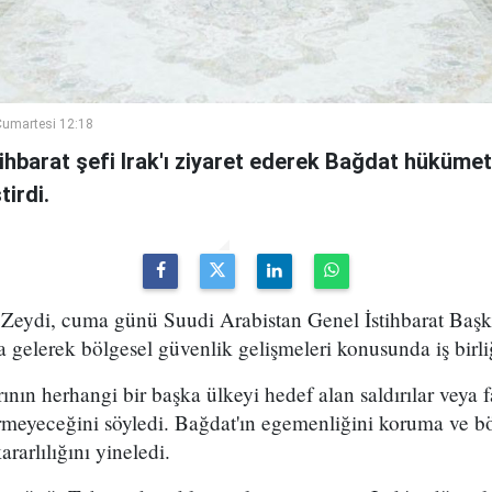
umartesi 12:18
ihbarat şefi Irak'ı ziyaret ederek Bağdat hükümeti
irdi.
Zeydi, cuma günü Suudi Arabistan Genel İstihbarat Başka
 gelerek bölgesel güvenlik gelişmeleri konusunda iş birli
rının herhangi bir başka ülkeyi hedef alan saldırılar veya fa
rmeyeceğini söyledi. Bağdat'ın egemenliğini koruma ve bö
arlılığını yineledi.