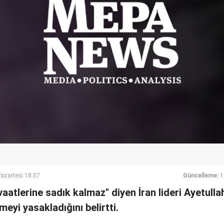
azartesi 18:57
Güncelleme:
1
aatlerine sadık kalmaz" diyen İran lideri Ayetul
eyi yasakladığını belirtti.