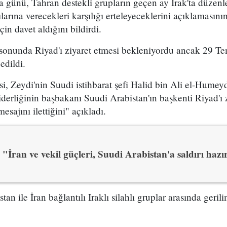
a günü, Tahran destekli grupların geçen ay Irak'ta düze
larına verecekleri karşılığı erteleyeceklerini açıklamasın
çin davet aldığını bildirdi.
sonunda Riyad'ı ziyaret etmesi bekleniyordu ancak 29 Te
edildi.
, Zeydi'nin Suudi istihbarat şefi Halid bin Ali el-Humey
erliğinin başbakanı Suudi Arabistan'ın başkenti Riyad'ı 
esajını ilettiğini" açıkladı.
"İran ve vekil güçleri, Suudi Arabistan'a saldırı hazı
n ile İran bağlantılı Iraklı silahlı gruplar arasında gerilim