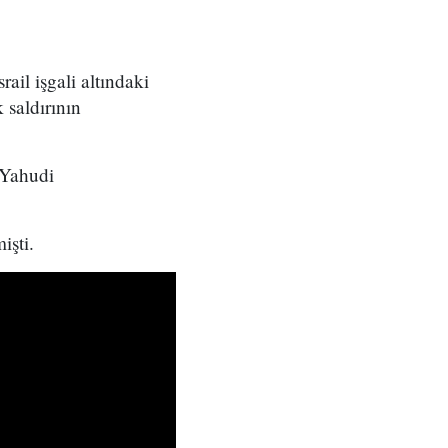
il işgali altındaki
 saldırının
 Yahudi
işti.