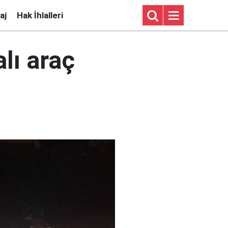
aj
Hak İhlalleri
lı araç