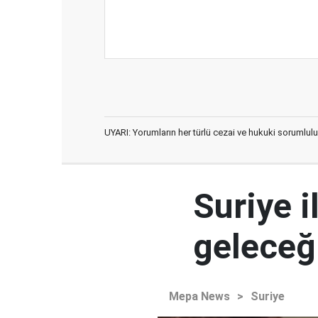
UYARI: Yorumların her türlü cezai ve hukuki sorumlulu
Suriye i
geleceğ
Mepa News
>
Suriye