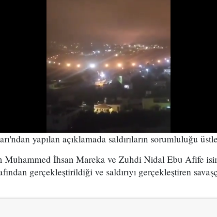
ı'ndan yapılan açıklamada saldırıların sorumluluğu üstle
ın Muhammed İhsan Mareka ve Zuhdi Nidal Ebu Afife isi
ından gerçekleştirildiği ve saldırıyı gerçekleştiren savaşç