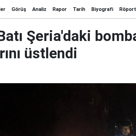
ler
Görüş
Analiz
Rapor
Tarih
Biyografi
Röport
atı Şeria'daki bomba
arını üstlendi