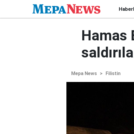
Haber
Hamas B
saldırıl
Mepa News
>
Filistin