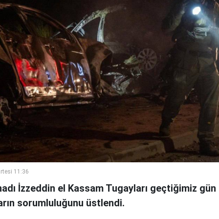
rtesi 11:36
nadı İzzeddin el Kassam Tugayları geçtiğimiz gün 
arın sorumluluğunu üstlendi.