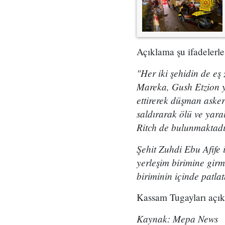
Açıklama şu ifadelerle
"Her iki şehidin de e
Mareka, Gush Etzion ye
ettirerek düşman aske
saldırarak ölü ve yar
Ritch de bulunmaktadı
Şehit Zuhdi Ebu Afife 
yerleşim birimine girm
biriminin içinde patlat
Kassam Tugayları açık
Kaynak: Mepa News