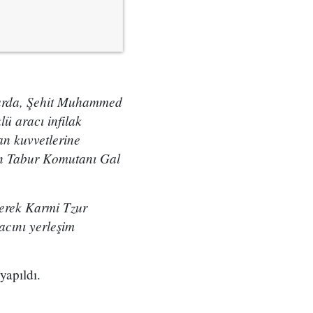
nlarda, Şehit Muhammed
ü aracı infilak
an kuvvetlerine
ion Tabur Komutanı Gal
ezerek Karmi Tzur
acını yerleşim
yapıldı.