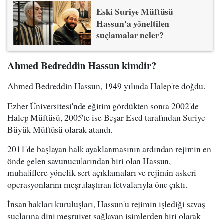
Eski Suriye Müftüsü
Hassun'a yöneltilen
suçlamalar neler?
Ahmed Bedreddin Hassun kimdir?
Ahmed Bedreddin Hassun, 1949 yılında Halep'te doğdu.
Ezher Üniversitesi'nde eğitim gördükten sonra 2002'de
Halep Müftüsü, 2005'te ise Beşar Esed tarafından Suriye
Büyük Müftüsü olarak atandı.
2011'de başlayan halk ayaklanmasının ardından rejimin en
önde gelen savunucularından biri olan Hassun,
muhaliflere yönelik sert açıklamaları ve rejimin askeri
operasyonlarını meşrulaştıran fetvalarıyla öne çıktı.
İnsan hakları kuruluşları, Hassun'u rejimin işlediği savaş
suçlarına dini meşruiyet sağlayan isimlerden biri olarak