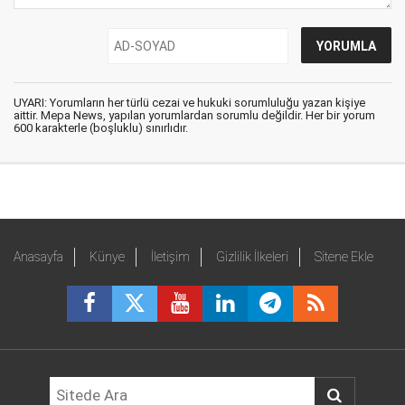
UYARI: Yorumların her türlü cezai ve hukuki sorumluluğu yazan kişiye
aittir. Mepa News, yapılan yorumlardan sorumlu değildir. Her bir yorum
600 karakterle (boşluklu) sınırlıdır.
Anasayfa
Künye
İletişim
Gizlilik İlkeleri
Sitene Ekle