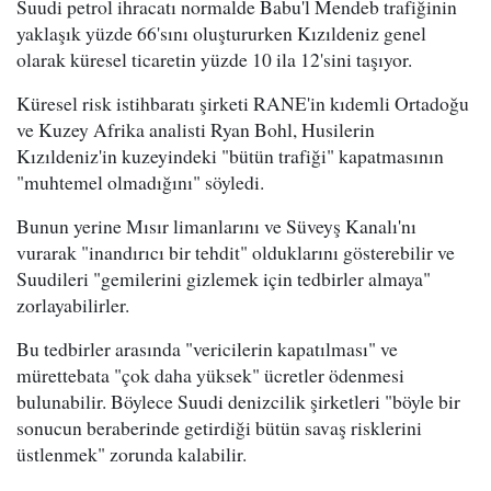
Suudi petrol ihracatı normalde Babu'l Mendeb trafiğinin
yaklaşık yüzde 66'sını oluştururken Kızıldeniz genel
olarak küresel ticaretin yüzde 10 ila 12'sini taşıyor.
Küresel risk istihbaratı şirketi RANE'in kıdemli Ortadoğu
ve Kuzey Afrika analisti Ryan Bohl, Husilerin
Kızıldeniz'in kuzeyindeki "bütün trafiği" kapatmasının
"muhtemel olmadığını" söyledi.
Bunun yerine Mısır limanlarını ve Süveyş Kanalı'nı
vurarak "inandırıcı bir tehdit" olduklarını gösterebilir ve
Suudileri "gemilerini gizlemek için tedbirler almaya"
zorlayabilirler.
Bu tedbirler arasında "vericilerin kapatılması" ve
mürettebata "çok daha yüksek" ücretler ödenmesi
bulunabilir. Böylece Suudi denizcilik şirketleri "böyle bir
sonucun beraberinde getirdiği bütün savaş risklerini
üstlenmek" zorunda kalabilir.