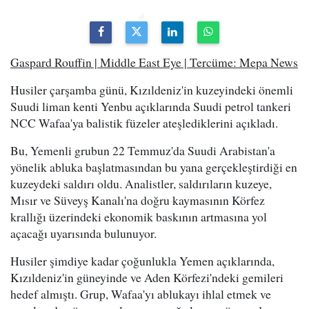
Gaspard Rouffin | Middle East Eye | Tercüme: Mepa News
Husiler çarşamba günü, Kızıldeniz'in kuzeyindeki önemli
Suudi liman kenti Yenbu açıklarında Suudi petrol tankeri
NCC Wafaa'ya balistik füzeler ateşlediklerini açıkladı.
Bu, Yemenli grubun 22 Temmuz'da Suudi Arabistan'a
yönelik abluka başlatmasından bu yana gerçekleştirdiği en
kuzeydeki saldırı oldu. Analistler, saldırıların kuzeye,
Mısır ve Süveyş Kanalı'na doğru kaymasının Körfez
krallığı üzerindeki ekonomik baskının artmasına yol
açacağı uyarısında bulunuyor.
Husiler şimdiye kadar çoğunlukla Yemen açıklarında,
Kızıldeniz'in güneyinde ve Aden Körfezi'ndeki gemileri
hedef almıştı. Grup, Wafaa'yı ablukayı ihlal etmek ve