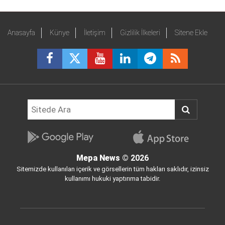
Anasayfa
Künye
İletişim
Gizlilik İlkeleri
Sitene Ekle
Mepa News
© 2026
Sitemizde kullanılan içerik ve görsellerin tüm hakları saklıdır, izinsiz
kullanımı hukuki yaptırıma tabidir.