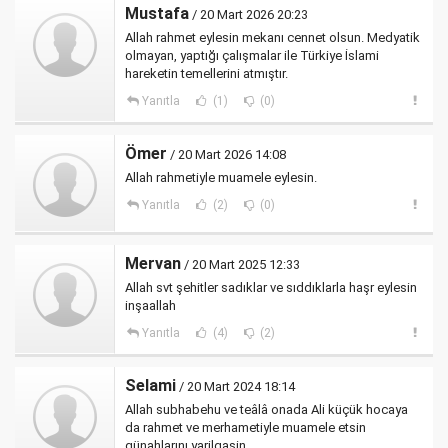
Mustafa
/ 20 Mart 2026 20:23
Allah rahmet eylesin mekanı cennet olsun. Medyatik
olmayan, yaptığı çalışmalar ile Türkiye İslami
hareketin temellerini atmıştır.
Yanıtla
(1)
(0)
Ömer
/ 20 Mart 2026 14:08
Allah rahmetiyle muamele eylesin.
Yanıtla
(2)
(0)
Mervan
/ 20 Mart 2025 12:33
Allah svt şehitler sadıklar ve sıddıklarla haşr eylesin
inşaallah
Yanıtla
(4)
(2)
Selami
/ 20 Mart 2024 18:14
Allah subhabehu ve teâlâ onada Ali küçük hocaya
da rahmet ve merhametiyle muamele etsin
günahlarını yarilgasin