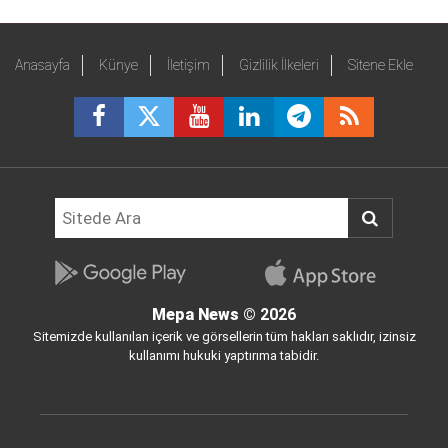
Anasayfa
Künye
İletişim
Gizlilik İlkeleri
Sitene Ekle
Mepa News
© 2026
Sitemizde kullanılan içerik ve görsellerin tüm hakları saklıdır, izinsiz
kullanımı hukuki yaptırıma tabidir.