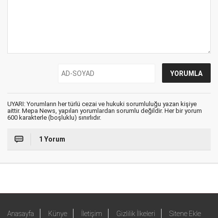
UYARI: Yorumların her türlü cezai ve hukuki sorumluluğu yazan kişiye
aittir. Mepa News, yapılan yorumlardan sorumlu değildir. Her bir yorum
600 karakterle (boşluklu) sınırlıdır.
1 Yorum
Anasayfa
Künye
İletişim
Gizlilik İlkeleri
Sitene Ekle