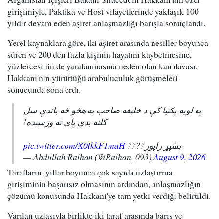
girişimiyle, Paktika ve Host vilayetlerinde yaklaşık 100
yıldır devam eden aşiret anlaşmazlığı barışla sonuçlandı.
Yerel kaynaklara göre, iki aşiret arasında nesiller boyunca
süren ve 200'den fazla kişinin hayatını kaybetmesine,
yüzlercesinin de yaralanmasına neden olan kan davası,
Hakkani'nin yürüttüğü arabuluculuk görüşmeleri
sonucunda sona erdi.
په لویه پکتیا کې د خلیفه صاحب په هڅو څه باندې سل
کلنه بدي پای ته ورسېده!
pic.twitter.com/X0IkkF1maH
بشپړ راپور????
— Abdullah Raihan (@Raihan_093)
August 9, 2026
Tarafların, yıllar boyunca çok sayıda uzlaştırma
girişiminin başarısız olmasının ardından, anlaşmazlığın
çözümü konusunda Hakkani'ye tam yetki verdiği belirtildi.
Varılan uzlaşıyla birlikte iki taraf arasında barış ve