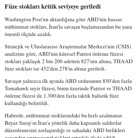
Füze stokları kritik seviyeye geriledi
Washington Post'un aktardığına göre ABD'nin hassas
mühimmat stokları, İran'la savaşın başlamasından bu yana
önemli ölçüde azaldı.
Stratejik ve Uluslararası Araştırmalar Merkezi'nin (CSIS)
analizine göre, ABD'nin küresel Patriot önleme füzesi
stokları yaklaşık 2 bin 200 adetten 827'nin altına, THAAD
füze stokları ise 452'den 278'in altına geriledi.
Savaşın yalnızca ilk ayında ABD ordusunun 850'den fazla
Tomahawk seyir füzesi, binin üzerinde Patriot ve THAAD
önleme füzesi ile 1.300'den fazla taktik balistik füze
kullandığı belirtildi.
Haberde, mühimmat stoklarındaki bu hızlı azalmanın
Beyaz Saray'ın İran'a yönelik daha kapsamlı saldırılar
düzenlemesini zorlaştırdığı ve sahadaki ABD birlikleri
açısından operasyonel riskleri artırdığı ifade edildi.