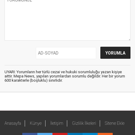
UYARI: Yorumların her türlü cezai ve hukuki sorumluluğu yazan kişiye
aittir. Mepa News, yapılan yorumlardan sorumlu değildir. Her bir yorum
600 karakterle (boşluklu) sınırlıdır.
Anasayfa
Künye
İletişim
Gizlilik İlkeleri
Sitene Ekle