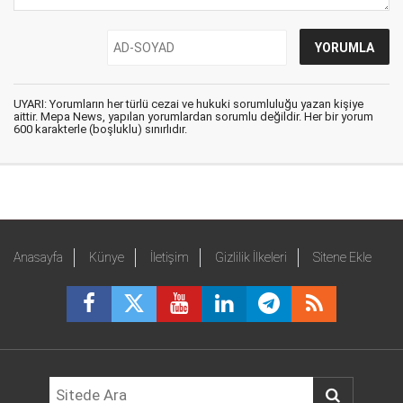
UYARI: Yorumların her türlü cezai ve hukuki sorumluluğu yazan kişiye
aittir. Mepa News, yapılan yorumlardan sorumlu değildir. Her bir yorum
600 karakterle (boşluklu) sınırlıdır.
Anasayfa
Künye
İletişim
Gizlilik İlkeleri
Sitene Ekle