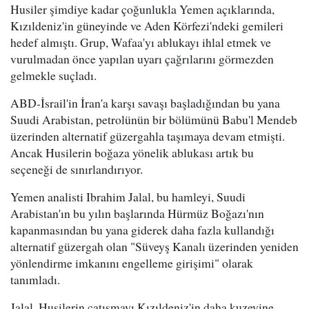
Husiler şimdiye kadar çoğunlukla Yemen açıklarında,
Kızıldeniz'in güneyinde ve Aden Körfezi'ndeki gemileri
hedef almıştı. Grup, Wafaa'yı ablukayı ihlal etmek ve
vurulmadan önce yapılan uyarı çağrılarını görmezden
gelmekle suçladı.
ABD-İsrail'in İran'a karşı savaşı başladığından bu yana
Suudi Arabistan, petrolünün bir bölümünü Babu'l Mendeb
üzerinden alternatif güzergahla taşımaya devam etmişti.
Ancak Husilerin boğaza yönelik ablukası artık bu
seçeneği de sınırlandırıyor.
Yemen analisti Ibrahim Jalal, bu hamleyi, Suudi
Arabistan'ın bu yılın başlarında Hürmüz Boğazı'nın
kapanmasından bu yana giderek daha fazla kullandığı
alternatif güzergah olan "Süveyş Kanalı üzerinden yeniden
yönlendirme imkanını engelleme girişimi" olarak
tanımladı.
Jalal, Husilerin çatışmayı Kızıldeniz'in daha kuzeyine