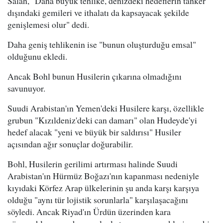
Salah, "Daha büyük tehlike, denizdeki hedeflerin tanker
dışındaki gemileri ve ithalatı da kapsayacak şekilde
genişlemesi olur" dedi.
Daha geniş tehlikenin ise "bunun oluşturduğu emsal"
olduğunu ekledi.
Ancak Bohl bunun Husilerin çıkarına olmadığını
savunuyor.
Suudi Arabistan'ın Yemen'deki Husilere karşı, özellikle
grubun "Kızıldeniz'deki can damarı" olan Hudeyde'yi
hedef alacak "yeni ve büyük bir saldırısı" Husiler
açısından ağır sonuçlar doğurabilir.
Bohl, Husilerin gerilimi artırması halinde Suudi
Arabistan'ın Hürmüz Boğazı'nın kapanması nedeniyle
kıyıdaki Körfez Arap ülkelerinin şu anda karşı karşıya
olduğu "aynı tür lojistik sorunlarla" karşılaşacağını
söyledi. Ancak Riyad'ın Ürdün üzerinden kara