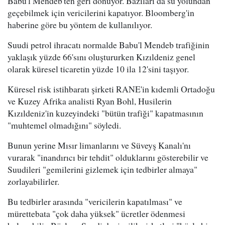
Babu'l Mendeb'ten geri dönüyor. Bazıları da su yolundan
geçebilmek için vericilerini kapatıyor. Bloomberg'in
haberine göre bu yöntem de kullanılıyor.
Suudi petrol ihracatı normalde Babu'l Mendeb trafiğinin
yaklaşık yüzde 66'sını oluştururken Kızıldeniz genel
olarak küresel ticaretin yüzde 10 ila 12'sini taşıyor.
Küresel risk istihbaratı şirketi RANE'in kıdemli Ortadoğu
ve Kuzey Afrika analisti Ryan Bohl, Husilerin
Kızıldeniz'in kuzeyindeki "bütün trafiği" kapatmasının
"muhtemel olmadığını" söyledi.
Bunun yerine Mısır limanlarını ve Süveyş Kanalı'nı
vurarak "inandırıcı bir tehdit" olduklarını gösterebilir ve
Suudileri "gemilerini gizlemek için tedbirler almaya"
zorlayabilirler.
Bu tedbirler arasında "vericilerin kapatılması" ve
mürettebata "çok daha yüksek" ücretler ödenmesi