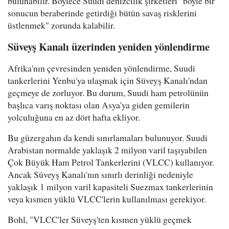
bulunabilir. Böylece Suudi denizcilik şirketleri "böyle bir
sonucun beraberinde getirdiği bütün savaş risklerini
üstlenmek" zorunda kalabilir.
Süveyş Kanalı üzerinden yeniden yönlendirme
Afrika'nın çevresinden yeniden yönlendirme, Suudi
tankerlerini Yenbu'ya ulaşmak için Süveyş Kanalı'ndan
geçmeye de zorluyor. Bu durum, Suudi ham petrolünün
başlıca varış noktası olan Asya'ya giden gemilerin
yolculuğuna en az dört hafta ekliyor.
Bu güzergahın da kendi sınırlamaları bulunuyor. Suudi
Arabistan normalde yaklaşık 2 milyon varil taşıyabilen
Çok Büyük Ham Petrol Tankerlerini (VLCC) kullanıyor.
Ancak Süveyş Kanalı'nın sınırlı derinliği nedeniyle
yaklaşık 1 milyon varil kapasiteli Suezmax tankerlerinin
veya kısmen yüklü VLCC'lerin kullanılması gerekiyor.
Bohl, "VLCC'ler Süveyş'ten kısmen yüklü geçmek