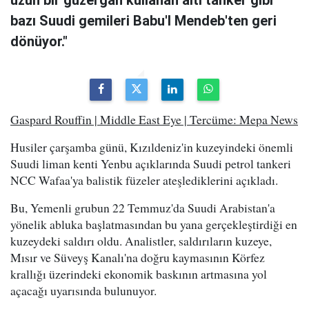
bazı Suudi gemileri Babu'l Mendeb'ten geri
dönüyor."
Gaspard Rouffin | Middle East Eye | Tercüme: Mepa News
Husiler çarşamba günü, Kızıldeniz'in kuzeyindeki önemli
Suudi liman kenti Yenbu açıklarında Suudi petrol tankeri
NCC Wafaa'ya balistik füzeler ateşlediklerini açıkladı.
Bu, Yemenli grubun 22 Temmuz'da Suudi Arabistan'a
yönelik abluka başlatmasından bu yana gerçekleştirdiği en
kuzeydeki saldırı oldu. Analistler, saldırıların kuzeye,
Mısır ve Süveyş Kanalı'na doğru kaymasının Körfez
krallığı üzerindeki ekonomik baskının artmasına yol
açacağı uyarısında bulunuyor.