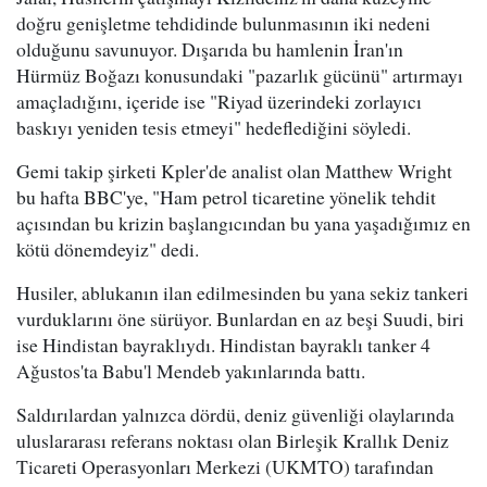
doğru genişletme tehdidinde bulunmasının iki nedeni
olduğunu savunuyor. Dışarıda bu hamlenin İran'ın
Hürmüz Boğazı konusundaki "pazarlık gücünü" artırmayı
amaçladığını, içeride ise "Riyad üzerindeki zorlayıcı
baskıyı yeniden tesis etmeyi" hedeflediğini söyledi.
Gemi takip şirketi Kpler'de analist olan Matthew Wright
bu hafta BBC'ye, "Ham petrol ticaretine yönelik tehdit
açısından bu krizin başlangıcından bu yana yaşadığımız en
kötü dönemdeyiz" dedi.
Husiler, ablukanın ilan edilmesinden bu yana sekiz tankeri
vurduklarını öne sürüyor. Bunlardan en az beşi Suudi, biri
ise Hindistan bayraklıydı. Hindistan bayraklı tanker 4
Ağustos'ta Babu'l Mendeb yakınlarında battı.
Saldırılardan yalnızca dördü, deniz güvenliği olaylarında
uluslararası referans noktası olan Birleşik Krallık Deniz
Ticareti Operasyonları Merkezi (UKMTO) tarafından