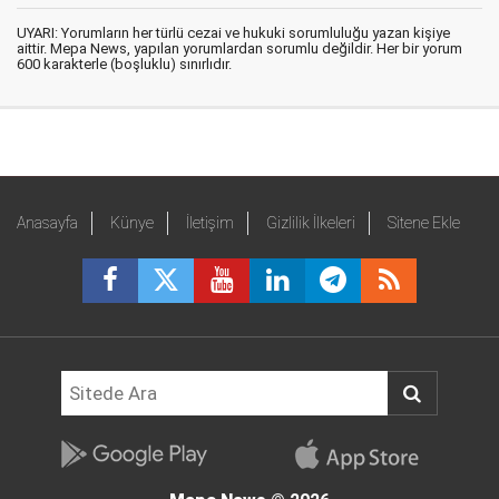
UYARI: Yorumların her türlü cezai ve hukuki sorumluluğu yazan kişiye
aittir. Mepa News, yapılan yorumlardan sorumlu değildir. Her bir yorum
600 karakterle (boşluklu) sınırlıdır.
Anasayfa
Künye
İletişim
Gizlilik İlkeleri
Sitene Ekle