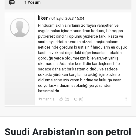
1 Yorum
İlker
/ 01 Eylül 2023 15:04
Hinduizm aklın sınırlarını zorlayan vahşetleri ve
uygulamaları içinde barındıran korkunç bir pagan-
putperest dindir.Toplumu yüzlerce farklı kasta ve
sınıfa ayırır.Hatta kendim bizzat araştırmalarım
neticesinde gördüm ki üst sınıf hinduların en düşük
kastları ve kast dışındaki diğer insanları sokakta
gördüğü yerde öldürme izni bile var.Evet yanlış
okumadınız.Adamlar kendi din kardeşlerini bile
sadece daha alt bir kasttan olduğu ve sadece
sokakta yürürken karşılarına çıktığı için zevkine
öldürmelerine izin veren bir dine ve hukuğa iman
ediyorlar.Hinduizm sapkınlığı yeryüzünden
kazınmalıdır.
Yanıtla
(2)
(0)
Suudi Arabistan'ın son petrol