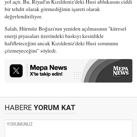
yol açtı. Bu, Riyad'ın Kızıldeniz'deki Husi ablukasını ciddi
bir tehdit olarak görmediğinin işareti olarak
değerlendiriliyor.
Salah, Hürmüz Boğazı'nın yeniden açılmasının "küresel
enerji piyasaları üzerindeki baskıyı kesinlikle
hafifleteceğini ancak Kızıldeniz'deki Husi sorununu
çözmeyeceğini" söyledi.
HABERE
YORUM KAT