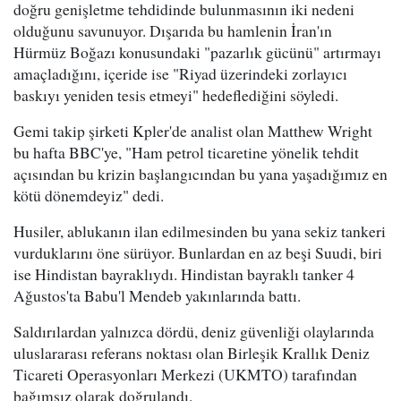
doğru genişletme tehdidinde bulunmasının iki nedeni
olduğunu savunuyor. Dışarıda bu hamlenin İran'ın
Hürmüz Boğazı konusundaki "pazarlık gücünü" artırmayı
amaçladığını, içeride ise "Riyad üzerindeki zorlayıcı
baskıyı yeniden tesis etmeyi" hedeflediğini söyledi.
Gemi takip şirketi Kpler'de analist olan Matthew Wright
bu hafta BBC'ye, "Ham petrol ticaretine yönelik tehdit
açısından bu krizin başlangıcından bu yana yaşadığımız en
kötü dönemdeyiz" dedi.
Husiler, ablukanın ilan edilmesinden bu yana sekiz tankeri
vurduklarını öne sürüyor. Bunlardan en az beşi Suudi, biri
ise Hindistan bayraklıydı. Hindistan bayraklı tanker 4
Ağustos'ta Babu'l Mendeb yakınlarında battı.
Saldırılardan yalnızca dördü, deniz güvenliği olaylarında
uluslararası referans noktası olan Birleşik Krallık Deniz
Ticareti Operasyonları Merkezi (UKMTO) tarafından
bağımsız olarak doğrulandı.