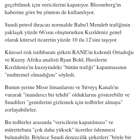
geçebilmek için vericilerini kapatıyor. Bloomberg'in
haberine göre bu yöntem de kullanılıyor.
Suudi petrol ihracatı normalde Babu'l Mendeb trafiğinin
yaklaşık yüzde 66'sını oluştururken Kızıldeniz genel
olarak küresel ticaretin yüzde 10 ila 12'sini taşıyor.
Küresel risk istihbaratı şirketi RANE'in kıdemli Ortadoğu
ve Kuzey Afrika analisti Ryan Bohl, Husilerin
Kızıldeniz'in kuzeyindeki "bütün trafiği" kapatmasının
"muhtemel olmadığını" söyledi.
Bunun yerine Mısır limanlarını ve Süveyş Kanalı'nı
vurarak "inandırıcı bir tehdit" olduklarını gösterebilir ve
Suudileri "gemilerini gizlemek için tedbirler almaya"
zorlayabilirler.
Bu tedbirler arasında "vericilerin kapatılması" ve
mürettebata "çok daha yüksek" ücretler ödenmesi
bulunabilir. Böylece Suudi denizcilik şirketleri "böyle bir