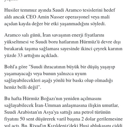
Husiler temmuz ayında Saudi Aramco tesislerini hedef
aldı ancak CEO Amin Nasser operasyonel veya mali
açıdan kayda değer bir etki yaşanmadığını söyledi.
Aramco salı günü, İran savaşının enerji fiyatlarını
yükseltmesi ve Suudi boru hatlarının Hürmüz'ü devre dışı
bırakarak taşıma sağlaması sayesinde ikinci çeyrek karının
yüzde 33 arttığını açıkladı.
Bohl'a göre "Suudi ihracatının büyük bir düşüş yaşayıp
yaşamayacağı veya bunun yalnızca uyum
sağlayabilecekleri aşağı yönlü bir baskı olup olmadığı
henüz belli değil".
Bu hafta Hürmüz Boğazı'nın yeniden açılmasını
sağlayabilecek İran-Umman anlaşmasına ilişkin umutlar,
Suudi Arabistan'ın Asya'ya sattığı ana petrol türünün
fiyatını 50 sent düşürerek varil başına 2 dolar gerilemesine
yol açtı. Bu, Riyad'ın Kızıldeniz'deki Husi ablukasını ciddi