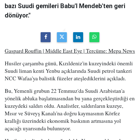
bazı Suudi gemileri Babu'l Mendeb'ten geri
dönüyor."
Gaspard Rouffin | Middle East Eye | Tercüme: Mepa News
Husiler çarşamba günü, Kızıldeniz'in kuzeyindeki önemli
Suudi liman kenti Yenbu açıklarında Suudi petrol tankeri
NCC Wafaa'ya balistik füzeler ateşlediklerini açıkladı.
Bu, Yemenli grubun 22 Temmuz'da Suudi Arabistan'a
yönelik abluka başlatmasından bu yana gerçekleştirdiği en
kuzeydeki saldırı oldu. Analistler, saldırıların kuzeye,
Mısır ve Süveyş Kanalı'na doğru kaymasının Körfez
krallığı üzerindeki ekonomik baskının artmasına yol
açacağı uyarısında bulunuyor.