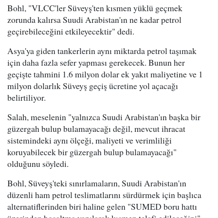
Bohl, "VLCC'ler Süveyş'ten kısmen yüklü geçmek
zorunda kalırsa Suudi Arabistan'ın ne kadar petrol
geçirebileceğini etkileyecektir" dedi.
Asya'ya giden tankerlerin aynı miktarda petrol taşımak
için daha fazla sefer yapması gerekecek. Bunun her
geçişte tahmini 1.6 milyon dolar ek yakıt maliyetine ve 1
milyon dolarlık Süveyş geçiş ücretine yol açacağı
belirtiliyor.
Salah, meselenin "yalnızca Suudi Arabistan'ın başka bir
güzergah bulup bulamayacağı değil, mevcut ihracat
sistemindeki aynı ölçeği, maliyeti ve verimliliği
koruyabilecek bir güzergah bulup bulamayacağı"
olduğunu söyledi.
Bohl, Süveyş'teki sınırlamaların, Suudi Arabistan'ın
düzenli ham petrol teslimatlarını sürdürmek için başlıca
alternatiflerinden biri haline gelen "SUMED boru hattı
üzerinden boşaltma yapılarak kısmen telafi edileceğini"