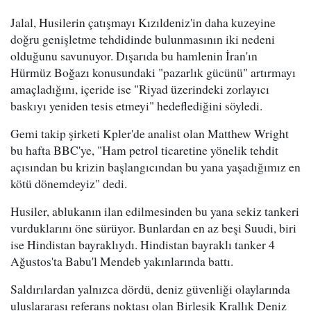
Jalal, Husilerin çatışmayı Kızıldeniz'in daha kuzeyine
doğru genişletme tehdidinde bulunmasının iki nedeni
olduğunu savunuyor. Dışarıda bu hamlenin İran'ın
Hürmüz Boğazı konusundaki "pazarlık gücünü" artırmayı
amaçladığını, içeride ise "Riyad üzerindeki zorlayıcı
baskıyı yeniden tesis etmeyi" hedeflediğini söyledi.
Gemi takip şirketi Kpler'de analist olan Matthew Wright
bu hafta BBC'ye, "Ham petrol ticaretine yönelik tehdit
açısından bu krizin başlangıcından bu yana yaşadığımız en
kötü dönemdeyiz" dedi.
Husiler, ablukanın ilan edilmesinden bu yana sekiz tankeri
vurduklarını öne sürüyor. Bunlardan en az beşi Suudi, biri
ise Hindistan bayraklıydı. Hindistan bayraklı tanker 4
Ağustos'ta Babu'l Mendeb yakınlarında battı.
Saldırılardan yalnızca dördü, deniz güvenliği olaylarında
uluslararası referans noktası olan Birleşik Krallık Deniz