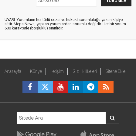
UYARI: Yorumların her türlü cezai ve hukuki sorumluluğu yazan kişiye
aittir. Mepa News, yapılan yorumlardan sorumlu değildir. Her bir yorum
600 karakterle (boşluklu) sınırlıdır.
Anasayfa
Künye
İletişim
Gizlilik İlkeleri
Sitene Ekle