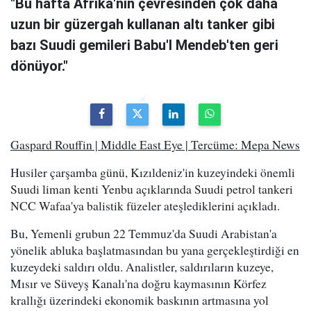
"Bu hafta Afrika'nın çevresinden çok daha
uzun bir güzergah kullanan altı tanker gibi
bazı Suudi gemileri Babu'l Mendeb'ten geri
dönüyor."
Gaspard Rouffin | Middle East Eye | Tercüme: Mepa News
Husiler çarşamba günü, Kızıldeniz'in kuzeyindeki önemli
Suudi liman kenti Yenbu açıklarında Suudi petrol tankeri
NCC Wafaa'ya balistik füzeler ateşlediklerini açıkladı.
Bu, Yemenli grubun 22 Temmuz'da Suudi Arabistan'a
yönelik abluka başlatmasından bu yana gerçekleştirdiği en
kuzeydeki saldırı oldu. Analistler, saldırıların kuzeye,
Mısır ve Süveyş Kanalı'na doğru kaymasının Körfez
krallığı üzerindeki ekonomik baskının artmasına yol