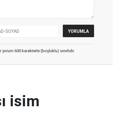
yorum 600 karakterle (boşluklu) sınırlıdır.
ı isim