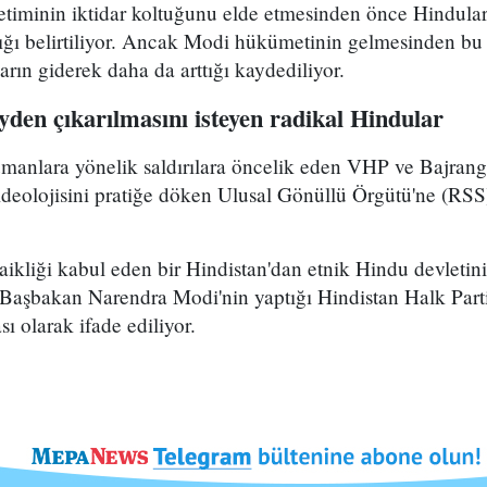
timinin iktidar koltuğunu elde etmesinden önce Hindula
ığı belirtiliyor. Ancak Modi hükümetinin gelmesinden 
arın giderek daha da arttığı kaydediliyor.
den çıkarılmasını isteyen radikal Hindular
anlara yönelik saldırılara öncelik eden VHP ve Bajrang
ideolojisini pratiğe döken Ulusal Gönüllü Örgütü'ne (RSS
aikliği kabul eden bir Hindistan'dan etnik Hindu devletin
i Başbakan Narendra Modi'nin yaptığı Hindistan Halk Parti
sı olarak ifade ediliyor.