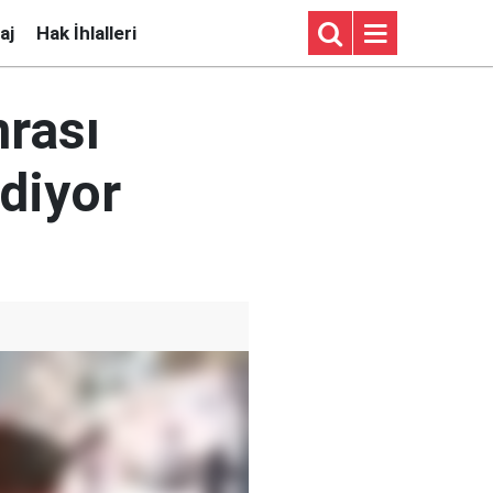
aj
Hak İhlalleri
nrası
diyor