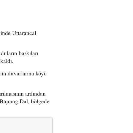
yinde Uttarancal
duların baskıları
kaldı.
nin duvarlarına köyü
ırılmasının ardından
 Bajrang Dal, bölgede