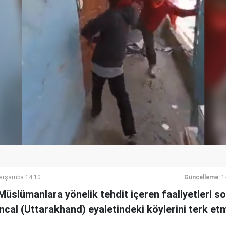
Çarşamba 14:10
Güncelleme:
1
Müslümanlara yönelik tehdit içeren faaliyetleri s
cal (Uttarakhand) eyaletindeki köylerini terk et