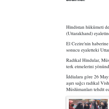
Hindistan hükümeti de
(Uttarakhand) eyaleti
El Cezire'nin haberin
sonucu eyaletteki Utta
Radikal Hindular, Müsl
terk etmelerini yönünde
İddialara göre 26 Mayı
aşırı sağcı radikal V
Müslümanları tehdit ed