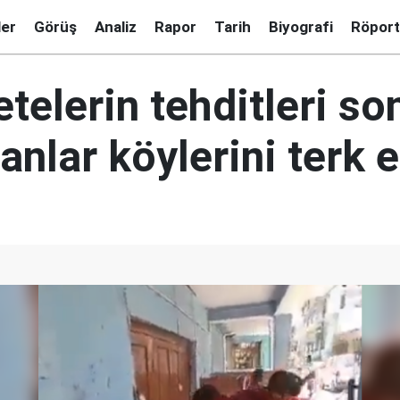
ler
Görüş
Analiz
Rapor
Tarih
Biyografi
Röport
telerin tehditleri so
nlar köylerini terk e