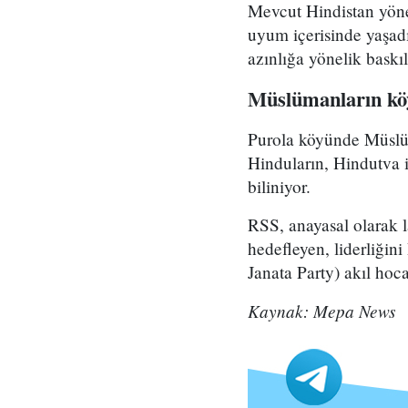
Mevcut Hindistan yöne
uyum içerisinde yaşad
azınlığa yönelik baskıl
Müslümanların köy
Purola köyünde Müslüm
Hinduların, Hindutva 
biliniyor.
RSS, anayasal olarak l
hedefleyen, liderliğin
Janata Party) akıl hoca
Kaynak: Mepa News