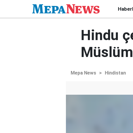
Haber
Hindu çe
Müslüma
Mepa News
>
Hindistan