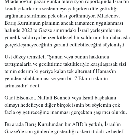
Mladenov'un pazar günkü televizyon röportajında İsrail'in
kendi çıkarlarına seslenmeye çalışırken dile getirdiği
argümana sarılması pek olası görünmüyor. Mladenov,
Barış Kurulunun planının ancak tamamen uygulanması
halinde 2023'te Gazze sınırındaki İsrail yerleşimlerine
yönelik saldırıya benzer kitlesel bir saldırının bir daha asla
gerçekleşmeyeceğinin garanti edilebileceğini söylemişti.
Üst düzey temsilci, "Şunun veya bunun hakkında
tartışmalarla ve geciktirme taktikleriyle karşılaşırsak sizi
temin ederim ki geriye kalan tek alternatif Hamas'ın
yeniden silahlanması ve yeni bir 7 Ekim riskinin
artmasıdır" dedi.
Gadi Eisenkot, Naftali Bennett veya İsrail başbakanı
olmayı hedefleyen diğer birçok ismin bu söylemin çok
fazla oy getireceğine inanması gerçekten şaşırtıcı olurdu.
Bu arada Barış Kurulundan bir ABD'li yetkili, İsrail'in
Gazze'de son günlerde gösterdiği askeri itidali ve hedef