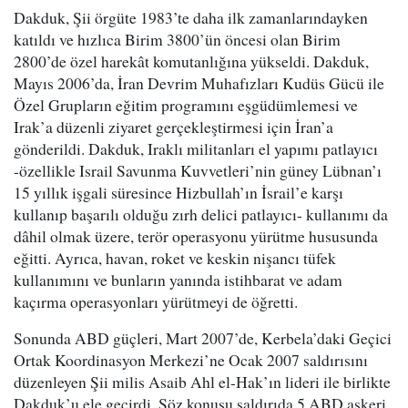
Dakduk, Şii örgüte 1983’te daha ilk zamanlarındayken
katıldı ve hızlıca Birim 3800’ün öncesi olan Birim
2800’de özel harekât komutanlığına yükseldi. Dakduk,
Mayıs 2006’da, İran Devrim Muhafızları Kudüs Gücü ile
Özel Grupların eğitim programını eşgüdümlemesi ve
Irak’a düzenli ziyaret gerçekleştirmesi için İran’a
gönderildi. Dakduk, Iraklı militanları el yapımı patlayıcı
-özellikle Israil Savunma Kuvvetleri’nin güney Lübnan’ı
15 yıllık işgali süresince Hizbullah’ın İsrail’e karşı
kullanıp başarılı olduğu zırh delici patlayıcı- kullanımı da
dâhil olmak üzere, terör operasyonu yürütme hususunda
eğitti. Ayrıca, havan, roket ve keskin nişancı tüfek
kullanımını ve bunların yanında istihbarat ve adam
kaçırma operasyonları yürütmeyi de öğretti.
Sonunda ABD güçleri, Mart 2007’de, Kerbela’daki Geçici
Ortak Koordinasyon Merkezi’ne Ocak 2007 saldırısını
düzenleyen Şii milis Asaib Ahl el-Hak’ın lideri ile birlikte
Dakduk’u ele geçirdi. Söz konusu saldırıda 5 ABD askeri