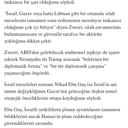
imkansız bir şart olduğunu söyledi.
"İsrail, Gazze veya hatta Lübnan gibi bir ortamda silah
meselesini tamamen sona erdirmenin neredeyse imkansız
olduğunu çok iyi biliyor" diyen Zweiri, silah envanterinin
bulunmamasına ve güvenilir tarafsız bir aktörün
yokluğuna dikkat çekti.
Zweiri, ABD'den gelebilecek muhtemel tepkiye de işaret
ederek Netanyahu ile Trump arasında "beklenen bir
diplomatik fırtına" ve "bir tür diplomatik çatışma"
yaşanacağını öngördü.
İsrail meseleleri uzmanı Nihad Ebu Guş ise İsrail'in ani
tutum değişikliğinin Gazze'nin geleceğine ilişkin temel
stratejik önceliklerini ortaya koyduğunu söyledi.
Ebu Guş, İsrailli yetkililerin planın ayrıntılarını tamamen
bildiklerini ancak Hamas'ın planı reddedeceğine
güvendiklerini savundu: