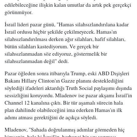
edilebileceğine ilişkin kalan umutlar da artık pek gerçekçi
görünmüyor.
İsrail lideri pazar günü, "Hamas silahsızlandırılana kadar
İsrail ordusu hiçbir şekilde çekilmeyecek. Hamas'ın
silahsızlandırılması derken ağır silahları, hafif silahları,
bütün silahları kastediyorum. Ve gerçek bir
silahsızlanmadan söz ediyoruz, göstermelik bir
silahsızlanmadan değil" dedi.
Pazar öğleden sonra itibarıyla Trump, eski ABD Dışişleri
Bakanı Hillary Clinton'ın Gazze planını desteklediğini
söylediği ifadeleri aktardığı Truth Social paylaşımı dışında
sessizliğini koruyordu. Mladenov ise pazar akşamı İsrail'in
Channel 12 kanalına çıktı. Bir tür aşamalı sürecin hala
plan dahilinde olabileceğini ima ederken Hamas'ın ilk
adımı atması gerektiğini de açıkça söyledi.
Mladenov, "Sahada doğrulanmış adımlar görmeden hiç
kimsenin, hele ki İsrail'in, herhangi bir şey yapması