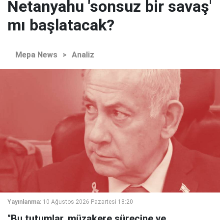
Netanyahu 'sonsuz bir savaş'
mı başlatacak?
Mepa News
>
Analiz
Yayınlanma:
10 Ağustos 2026 Pazartesi 18:20
"Bu tutumlar, müzakere sürecine ve