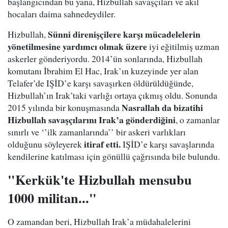
başlangıcından bu yana, Hizbullah savaşçıları ve akıl
hocaları daima sahnedeydiler.
Sünni direnişçilere karşı mücadelelerin
Hizbullah,
yönetilmesine yardımcı olmak üzere
iyi eğitilmiş uzman
askerler gönderiyordu. 2014’ün sonlarında, Hizbullah
komutanı İbrahim El Hac, Irak’ın kuzeyinde yer alan
Telafer’de IŞİD’e karşı savaşırken öldürüldüğünde,
Hizbullah’ın Irak’taki varlığı ortaya çıkmış oldu. Sonunda
Nasrallah da bizatihi
2015 yılında bir konuşmasında
Hizbullah savaşçılarını Irak’a gönderdiğini
, o zamanlar
sınırlı ve ‘’ilk zamanlarında’’ bir askeri varlıkları
itiraf etti.
olduğunu söyleyerek
IŞİD’e karşı savaşlarında
kendilerine katılması için gönüllü çağrısında bile bulundu.
"Kerkük'te Hizbullah mensubu
1000 militan..."
O zamandan beri, Hizbullah Irak’a müdahalelerini