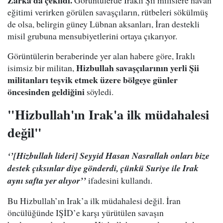
Zarka’da çekildi.
Görüntülerde Iraklı Şii milislere havan
eğitimi verirken görülen savaşçıların, rütbeleri sökülmüş
de olsa, belirgin güney Lübnan aksanları, İran destekli
misil grubuna mensubiyetlerini ortaya çıkarıyor.
Görüntülerin beraberinde yer alan habere göre, Iraklı
Hizbullah savaşçılarının yerli Şii
isimsiz bir militan,
militanları teşvik etmek üzere bölgeye günler
öncesinden geldiğini
söyledi.
"Hizbullah'ın Irak'a ilk müdahalesi
değil"
‘’[Hizbullah lideri] Seyyid Hasan Nasrallah onları bize
destek çıksınlar diye gönderdi, çünkü Suriye ile Irak
aynı safta yer alıyor’’
ifadesini kullandı.
Bu Hizbullah’ın Irak’a ilk müdahalesi değil. İran
öncülüğünde IŞİD’e karşı yürütülen savaşın