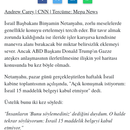
Andrew Carey | CNN | Tercüme: Mepa News
İsrail Başbakanı Binyamin Netanyahu, zorlu meselelerde
genellikle konuyu ertelemeyi tercih eder. Bir tavır almak
zorunda kaldığında ise ileride işler karışırsa kendisine
manevra alanı bırakacak bir miktar belirsizlik eklemeyi
sever. Ancak ABD Başkanı Donald Trump'ın Gazze
ateşkes anlaşmasının ilerletilmesine ilişkin yol haritası
konusunda bu kez böyle olmadı.
Netanyahu, pazar günü gerçekleştirilen haftalık İsrail
kabine toplantısının açılışında, "Açık konuşmak istiyorum:
İsrail 15 maddelik belgeyi kabul etmiyor" dedi.
Üstelik bunu iki kez söyledi:
"İnsanların 'Bunu söylemediniz' dediğini duydum. O halde
tekrar söylüyorum: İsrail 15 maddelik belgeyi kabul
etmiyor."