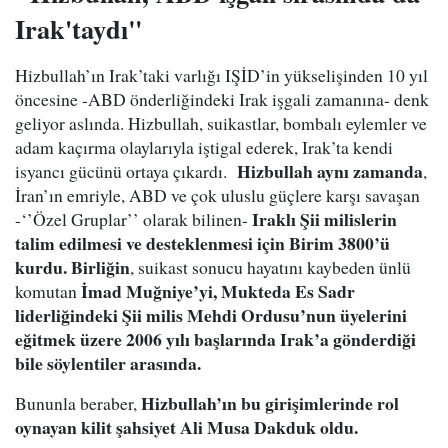
Irak'taydı"
Hizbullah’ın Irak’taki varlığı IŞİD’in yükselişinden 10 yıl
öncesine -ABD önderliğindeki Irak işgali zamanına- denk
geliyor aslında. Hizbullah, suikastlar, bombalı eylemler ve
adam kaçırma olaylarıyla iştigal ederek, Irak’ta kendi
Hizbullah aynı zamanda
isyancı gücünü ortaya çıkardı.
,
İran’ın emriyle, ABD ve çok uluslu güçlere karşı savaşan
Iraklı Şii milislerin
-‘’Özel Gruplar’’ olarak bilinen-
talim edilmesi ve desteklenmesi için Birim 3800’ü
kurdu.
Birliğin
, suikast sonucu hayatını kaybeden ünlü
İmad Muğniye’yi, Mukteda Es Sadr
komutan
liderliğindeki Şii milis Mehdi Ordusu’nun üyelerini
eğitmek üzere 2006 yılı başlarında Irak’a gönderdiği
bile söylentiler arasında.
Hizbullah’ın bu girişimlerinde rol
Bununla beraber,
oynayan kilit şahsiyet Ali Musa Dakduk oldu.