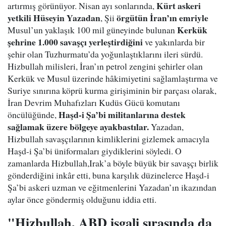
Kürt askeri
artırmış görünüyor. Nisan ayı sonlarında,
yetkili Hüseyin Yazadan
örgütün İran’ın emriyle
, Şii
Kerkük
Musul’un yaklaşık 100 mil güneyinde bulunan
şehrine 1.000 savaşçı yerleştirdiğini
ve yakınlarda bir
şehir olan Tuzhurmatu’da yoğunlaştıklarını ileri sürdü.
Hizbullah milisleri, İran’ın petrol zengini şehirler olan
Kerkük ve Musul üzerinde hâkimiyetini sağlamlaştırma ve
Suriye sınırına köprü kurma girişiminin bir parçası olarak,
İran Devrim Muhafızları Kudüs Gücü komutanı
Haşd-i Şa’bi militanlarına destek
öncülüğünde,
sağlamak üzere bölgeye ayakbastılar.
Yazadan,
Hizbullah savaşçılarının kimliklerini gizlemek amacıyla
Haşd-i Şa’bi üniformaları giydiklerini söyledi. O
zamanlarda Hizbullah,Irak’a böyle büyük bir savaşçı birlik
gönderdiğini inkâr etti, buna karşılık düzinelerce Haşd-i
Şa’bi askeri uzman ve eğitmenlerini Yazadan’ın ikazından
aylar önce göndermiş olduğunu iddia etti.
"Hizbullah, ABD işgali sırasında da