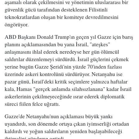
aşamalı olarak çekilmesini ve yönetimin uluslararası bir
güvenlik gücü tarafından desteklenen Filistinli
teknokratlardan oluşan bir komiteye devredilmesini
öngörüyor.
ABD Başkanı Donald Trump'ın geçen yıl Gazze için barış
planını açıklamasından bu yana İsrail, "ateşkes"
anlaşmasını ihlal ederek neredeyse her gün ölümcül
saldırılar düzenlemeyi sürdürdü. İsrail güçlerini çekmek
yerine bugün Gazze Şeridi'nin yüzde 70'inden fazlası
üzerinde askeri kontrolünü sürdürüyor. Netanyahu ise
pazar günü, İsrail'deki kritik seçimlere yalnızca haftalar
kala, Hamas "gerçek anlamda silahsızlanana" kadar İsrail
askerlerinin çekilmeyeceğinde ısrar ederek diplomatik
süreci fiilen felce uğrattı.
Gazze'de Netanyahu'nun açıklaması büyük yankı
uyandırdı, son dönemde ortaya çıkan iyimserliği ortadan
kaldırdı ve yoğun saldırıların yeniden başlayabileceği
ihtimalini gündeme getirdi.