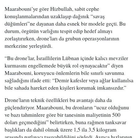
Maarabouni’ye göre Hizbullah, sabit cephe
konuşlanmalarından uzaklaşıp dağınık “savaş
düğümleri”ne dayanan daha esnek bir modele geçti. Bu
durum, örgütün varlığını tespit edip hedef almayı
zorlaştırırken, drone'ları da grubun operasyonlarının
merkezine yerleştirdi.
“Bu drone'lar, İsraillilerin Lübnan içinde kalıcı mevziler
kurmasını engellemede büyük rol oynayacaktır” diyen
Maarabouni, koruyucu önlemlerin bile sınırlı savunma
sağladığını ifade etti: “Demir kafesler veya ağlar kullanılsa
bile sahada hareket eden kişileri korumak imkansızdır.”
Drone'ların teknik özellikleri bu avantajı daha da
güçlendiriyor. Maarabouni, bu dronların “ucuz olduğunu
ve bazı tahminlere göre bir tanesinin maliyetinin 500
doları geçmediğini” belirtirken, buna rağmen tanksavar
başlıkları da dahil olmak üzere 1,5 ila 3,5 kilogram
arasında patlayıcı taşıyabildiğini söyledi. Ayrıca hızlarının