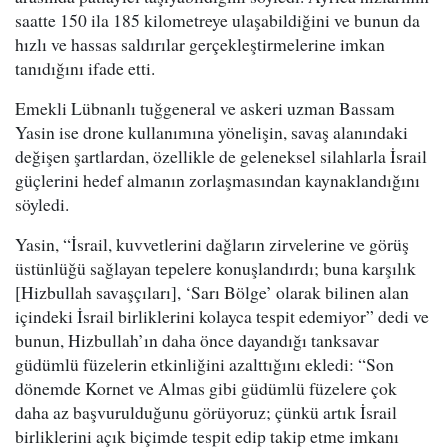
saatte 150 ila 185 kilometreye ulaşabildiğini ve bunun da
hızlı ve hassas saldırılar gerçekleştirmelerine imkan
tanıdığını ifade etti.
Emekli Lübnanlı tuğgeneral ve askeri uzman Bassam
Yasin ise drone kullanımına yönelişin, savaş alanındaki
değişen şartlardan, özellikle de geleneksel silahlarla İsrail
güçlerini hedef almanın zorlaşmasından kaynaklandığını
söyledi.
Yasin, “İsrail, kuvvetlerini dağların zirvelerine ve görüş
üstünlüğü sağlayan tepelere konuşlandırdı; buna karşılık
[Hizbullah savaşçıları], ‘Sarı Bölge’ olarak bilinen alan
içindeki İsrail birliklerini kolayca tespit edemiyor” dedi ve
bunun, Hizbullah’ın daha önce dayandığı tanksavar
güdümlü füzelerin etkinliğini azalttığını ekledi: “Son
dönemde Kornet ve Almas gibi güdümlü füzelere çok
daha az başvurulduğunu görüyoruz; çünkü artık İsrail
birliklerini açık biçimde tespit edip takip etme imkanı