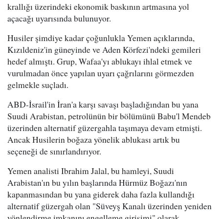
krallığı üzerindeki ekonomik baskının artmasına yol
açacağı uyarısında bulunuyor.
Husiler şimdiye kadar çoğunlukla Yemen açıklarında,
Kızıldeniz'in güneyinde ve Aden Körfezi'ndeki gemileri
hedef almıştı. Grup, Wafaa'yı ablukayı ihlal etmek ve
vurulmadan önce yapılan uyarı çağrılarını görmezden
gelmekle suçladı.
ABD-İsrail'in İran'a karşı savaşı başladığından bu yana
Suudi Arabistan, petrolünün bir bölümünü Babu'l Mendeb
üzerinden alternatif güzergahla taşımaya devam etmişti.
Ancak Husilerin boğaza yönelik ablukası artık bu
seçeneği de sınırlandırıyor.
Yemen analisti Ibrahim Jalal, bu hamleyi, Suudi
Arabistan'ın bu yılın başlarında Hürmüz Boğazı'nın
kapanmasından bu yana giderek daha fazla kullandığı
alternatif güzergah olan "Süveyş Kanalı üzerinden yeniden
yönlendirme imkanını engelleme girişimi" olarak