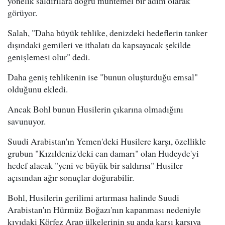
yönelik saldırılara doğru muhtemel bir adım olarak
görüyor.
Salah, "Daha büyük tehlike, denizdeki hedeflerin tanker
dışındaki gemileri ve ithalatı da kapsayacak şekilde
genişlemesi olur" dedi.
Daha geniş tehlikenin ise "bunun oluşturduğu emsal"
olduğunu ekledi.
Ancak Bohl bunun Husilerin çıkarına olmadığını
savunuyor.
Suudi Arabistan'ın Yemen'deki Husilere karşı, özellikle
grubun "Kızıldeniz'deki can damarı" olan Hudeyde'yi
hedef alacak "yeni ve büyük bir saldırısı" Husiler
açısından ağır sonuçlar doğurabilir.
Bohl, Husilerin gerilimi artırması halinde Suudi
Arabistan'ın Hürmüz Boğazı'nın kapanması nedeniyle
kıyıdaki Körfez Arap ülkelerinin şu anda karşı karşıya