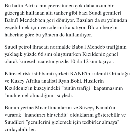
Bu hafta Afrika'nın çevresinden çok daha uzun bir
güzergah kullanan altı tanker gibi bazı Suudi gemileri
Babu'l Mendeb'ten geri dönüyor. Bazıları da su yolundan
geçebilmek için vericilerini kapatıyor. Bloomberg'in
haberine göre bu yöntem de kullanılıyor.
Suudi petrol ihracatı normalde Babu'l Mendeb trafiğinin
yaklaşık yüzde 66'sını oluştururken Kızıldeniz genel
olarak küresel ticaretin yüzde 10 ila 12'sini taşıyor.
Küresel risk istihbaratı şirketi RANE'in kıdemli Ortadoğu
ve Kuzey Afrika analisti Ryan Bohl, Husilerin
Kızıldeniz'in kuzeyindeki "bütün trafiği" kapatmasının
"muhtemel olmadığını" söyledi.
Bunun yerine Mısır limanlarını ve Süveyş Kanalı'nı
vurarak "inandırıcı bir tehdit" olduklarını gösterebilir ve
Suudileri "gemilerini gizlemek için tedbirler almaya"
zorlayabilirler.