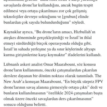
savaşlarda drone'lar kullandığını, ancak bugün tespit
edilmesi veya ortaya çıkarılması zor çok gelişmiş
teknolojiler devreye soktuğunu ve [grubun] elinde
bunlardan çok sayıda bulundurduğunu” söyledi.
Kaynaklar ayrıca, “Bu drone'ların amacı, Hizbullah’ın
ateşkes döneminde gerçekleştirdiği ve İsrail’in ihlal
etmeyi sürdürdüğü birçok operasyonda olduğu gibi,
İsrail’in sahada yerleşme ya da sınır köylerinde altyapı
kurma girişimlerine karşı koymaktır” ifadelerini kullandı.
Lübnanlı askeri analist Omar Maarabouni, söz konusu
drone'ların kullanımını, önceki çatışmalardan çıkarılan
derslere dayanan bir dönüm noktası olarak tanımladı. The
New Arab’a konuşan Maarabouni, “En büyük sürpriz FPV
drone'larının savaş alanına girmesiyle ortaya çıktı” dedi ve
bunların kullanılmasının “özellikle 2024 çatışmaları başta
olmak üzere önceki savaşlardan ders çıkarılmasının”
sonucu olduğunu belirtti.