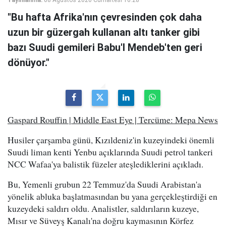
Yayınlanma:
08 Ağustos 2026 Cumartesi 16:28
"Bu hafta Afrika'nın çevresinden çok daha
uzun bir güzergah kullanan altı tanker gibi
bazı Suudi gemileri Babu'l Mendeb'ten geri
dönüyor."
Gaspard Rouffin | Middle East Eye | Tercüme: Mepa News
Husiler çarşamba günü, Kızıldeniz'in kuzeyindeki önemli
Suudi liman kenti Yenbu açıklarında Suudi petrol tankeri
NCC Wafaa'ya balistik füzeler ateşlediklerini açıkladı.
Bu, Yemenli grubun 22 Temmuz'da Suudi Arabistan'a
yönelik abluka başlatmasından bu yana gerçekleştirdiği en
kuzeydeki saldırı oldu. Analistler, saldırıların kuzeye,
Mısır ve Süveyş Kanalı'na doğru kaymasının Körfez