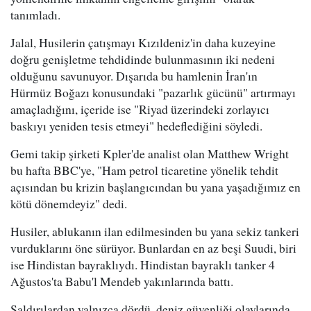
tanımladı.
Jalal, Husilerin çatışmayı Kızıldeniz'in daha kuzeyine
doğru genişletme tehdidinde bulunmasının iki nedeni
olduğunu savunuyor. Dışarıda bu hamlenin İran'ın
Hürmüz Boğazı konusundaki "pazarlık gücünü" artırmayı
amaçladığını, içeride ise "Riyad üzerindeki zorlayıcı
baskıyı yeniden tesis etmeyi" hedeflediğini söyledi.
Gemi takip şirketi Kpler'de analist olan Matthew Wright
bu hafta BBC'ye, "Ham petrol ticaretine yönelik tehdit
açısından bu krizin başlangıcından bu yana yaşadığımız en
kötü dönemdeyiz" dedi.
Husiler, ablukanın ilan edilmesinden bu yana sekiz tankeri
vurduklarını öne sürüyor. Bunlardan en az beşi Suudi, biri
ise Hindistan bayraklıydı. Hindistan bayraklı tanker 4
Ağustos'ta Babu'l Mendeb yakınlarında battı.
Saldırılardan yalnızca dördü, deniz güvenliği olaylarında