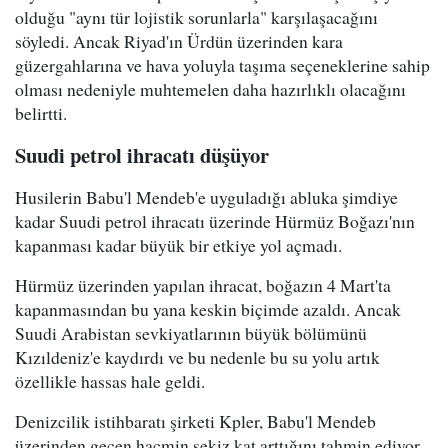
olduğu "aynı tür lojistik sorunlarla" karşılaşacağını
söyledi. Ancak Riyad'ın Ürdün üzerinden kara
güzergahlarına ve hava yoluyla taşıma seçeneklerine sahip
olması nedeniyle muhtemelen daha hazırlıklı olacağını
belirtti.
Suudi petrol ihracatı düşüyor
Husilerin Babu'l Mendeb'e uyguladığı abluka şimdiye
kadar Suudi petrol ihracatı üzerinde Hürmüz Boğazı'nın
kapanması kadar büyük bir etkiye yol açmadı.
Hürmüz üzerinden yapılan ihracat, boğazın 4 Mart'ta
kapanmasından bu yana keskin biçimde azaldı. Ancak
Suudi Arabistan sevkiyatlarının büyük bölümünü
Kızıldeniz'e kaydırdı ve bu nedenle bu su yolu artık
özellikle hassas hale geldi.
Denizcilik istihbaratı şirketi Kpler, Babu'l Mendeb
üzerinden geçen hacmin sekiz kat arttığını tahmin ediyor.