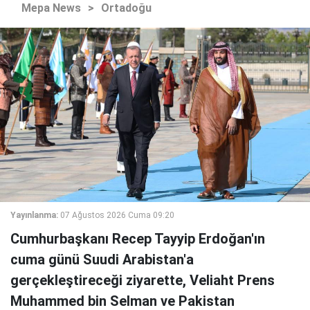
Mepa News
>
Ortadoğu
Yayınlanma:
07 Ağustos 2026 Cuma 09:20
Cumhurbaşkanı Recep Tayyip Erdoğan'ın
cuma günü Suudi Arabistan'a
gerçekleştireceği ziyarette, Veliaht Prens
Muhammed bin Selman ve Pakistan